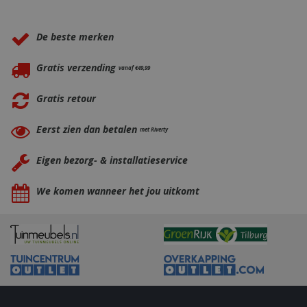
Waarom BBQkopen.nl?
_gid
1 dag
Google LLC
.bbqkopen.nl
De beste merken
Gratis verzending
vanaf €49,99
Gratis retour
Eerst zien dan betalen
met Riverty
CookieScriptConsent
1 maan
CookieScript
Eigen bezorg- & installatieservice
dage
www.bbqkopen.nl
We komen wanneer het jou uitkomt
VISITOR_PRIVACY_METADATA
5 maand
YouTube