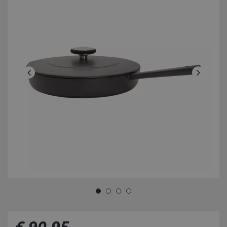
€
90
,
95