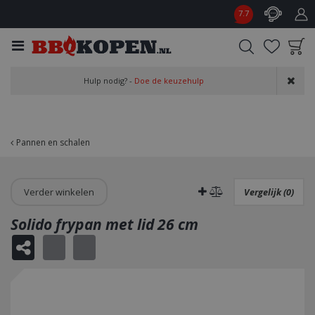
G
7.7
a
n
a
a
Product toegevoegd
r
Hulp nodig? -
Doe de keuzehulp
aan wensenlijst
c
o
n
t
Pannen en schalen
e
n
t
Verder winkelen
Vergelijk (0)
Solido frypan met lid 26 cm