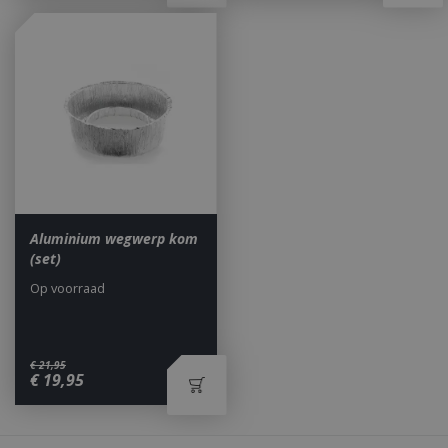
_ga
1 jaar
Google LLC
maan
.bbqkopen.nl
Aluminium wegwerp kom
(set)
Op voorraad
€
21
,
95
€
19
,
95