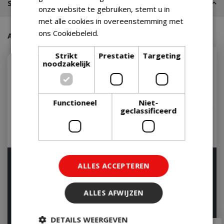
Stel een vraag
onze website te gebruiken, stemt u in
met alle cookies in overeenstemming met
ons Cookiebeleid.
Lees verder
Aanraders van onze klanten
Strikt
Prestatie
Targeting
noodzakelijk
Functioneel
Niet-
geclassificeerd
Weber GBS Dutch Oven
Weber Crafted Wok and
ALLES ACCEPTEREN
Duo Braadpan 2 in 1
Steamer
Gourmet BBQ System
Op voorraad
ALLES AFWIJZEN
Op voorraad
DETAILS WEERGEVEN
€
159
,
99
€
109
,
99