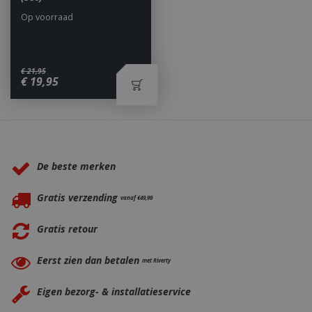
Op voorraad
€
21
,
95
€
19
,
95
_ga
1 jaar
Google LLC
maan
.bbqkopen.nl
Waarom BBQkopen.nl?
De beste merken
Gratis verzending
vanaf €49,99
Gratis retour
Eerst zien dan betalen
met Riverty
Eigen bezorg- & installatieservice