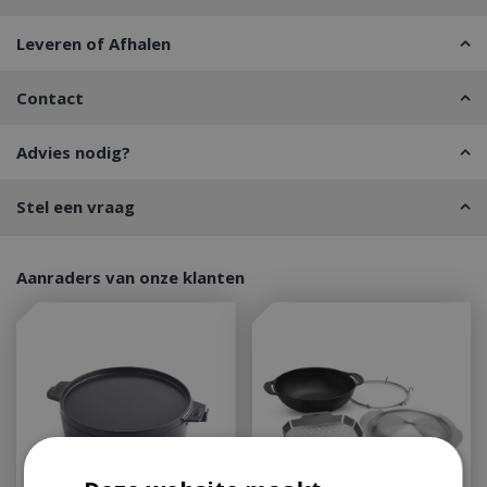
Leveren of Afhalen
Contact
Advies nodig?
Stel een vraag
Aanraders van onze klanten