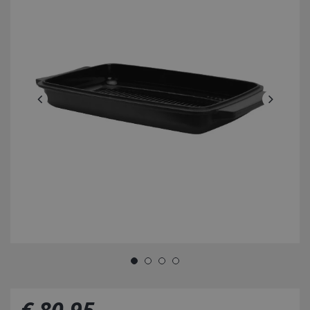
€
80
,
95