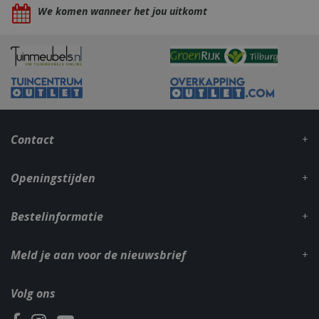
We komen wanneer het jou uitkomt
_gid
1 dag
Google LLC
.bbqkopen.nl
Contact
Openingstijden
Bestelinformatie
CookieScriptConsent
1 maan
CookieScript
dage
www.bbqkopen.nl
Meld je aan voor de nieuwsbrief
Volg ons