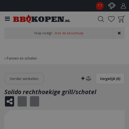
G
7.7
a
n
a
a
Product toegevoegd
r
Hulp nodig? -
Doe de keuzehulp
aan wensenlijst
c
o
n
t
Pannen en schalen
e
n
t
Verder winkelen
Vergelijk (0)
Solido rechthoekige grill/schotel