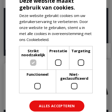
Deze website maakt
gebruik van cookies.
Weber GBS Dutch Oven
Weber Crafted Wok and
Deze website gebruikt cookies om uw
Duo Braadpan 2 in 1
Steamer
gebruikerservaring te verbeteren. Door
Gourmet BBQ System
Op voorraad
onze website te gebruiken, stemt u in
Op voorraad
met alle cookies in overeenstemming met
ons Cookiebeleid.
Lees verder
€
159
,
99
€
109
,
99
€
143
,
90
€
97
,
95
Strikt
Prestatie
Targeting
noodzakelijk
Functioneel
Niet-
geclassificeerd
ALLES ACCEPTEREN