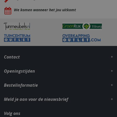
We komen wanneer het jou uitkomt
_gid
1 dag
Google LLC
.bbqkopen.nl
Contact
Openingstijden
Bestelinformatie
CookieScriptConsent
1 maan
CookieScript
dage
www.bbqkopen.nl
Meld je aan voor de nieuwsbrief
Volg ons