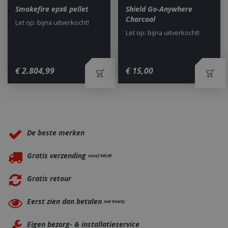
Smokefire epx6 pellet
Shield Go-Anywhere
Charcoal
Let op: bijna uitverkocht!
Let op: bijna uitverkocht!
_ga
1 jaar
Google LLC
€
2.804
,
99
€
15
,
00
maan
.bbqkopen.nl
Waarom BBQkopen.nl?
De beste merken
Gratis verzending
vanaf €49,99
Gratis retour
Eerst zien dan betalen
met Riverty
Eigen bezorg- & installatieservice