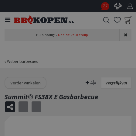
G
7.7
a
n
a
a
Product toegevoegd
r
Hulp nodig? -
Doe de keuzehulp
aan wensenlijst
c
o
n
t
Weber barbecues
e
n
t
Verder winkelen
Vergelijk (0)
Summit® FS38X E Gasbarbecue