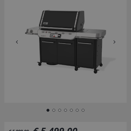
€
5.499
,
00
€
5.999
,
00