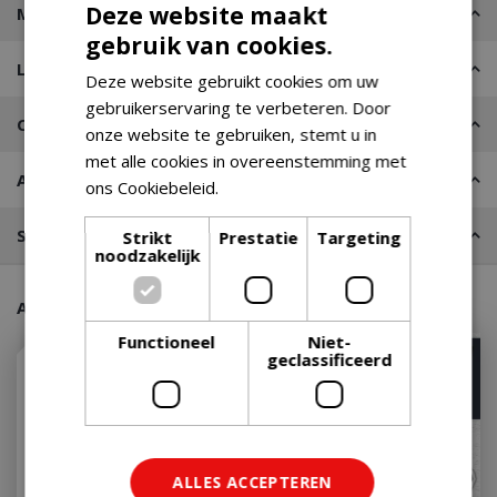
Deze website maakt
Merk
gebruik van cookies.
Leveren of Afhalen
Deze website gebruikt cookies om uw
gebruikerservaring te verbeteren. Door
Contact
onze website te gebruiken, stemt u in
met alle cookies in overeenstemming met
Advies nodig?
ons Cookiebeleid.
Lees verder
Stel een vraag
Strikt
Prestatie
Targeting
noodzakelijk
Aanraders van onze klanten
Functioneel
Niet-
Met 10% afgeprijsd
geclassificeerd
ALLES ACCEPTEREN