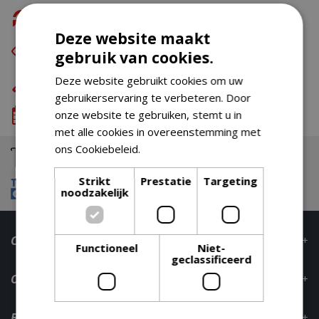
Gratis retour
Deze website maakt
Eerst zien dan betalen
met Riverty
gebruik van cookies.
Eigen bezorg- & installatieservice
Deze website gebruikt cookies om uw
gebruikerservaring te verbeteren. Door
We komen wanneer het jou uitkomt
onze website te gebruiken, stemt u in
met alle cookies in overeenstemming met
ons Cookiebeleid.
Lees verder
Strikt
Prestatie
Targeting
noodzakelijk
Contact
Functioneel
Niet-
geclassificeerd
Openingstijden
Bestelinformatie