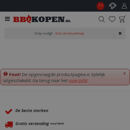
G
7.7
a
n
a
a
Product toegevoegd
r
Hulp nodig? -
Doe de keuzehulp
aan wensenlijst
c
o
n
t
e
n
x
Fout!
De opgevraagde productpagina is tijdelijk
t
uitgeschakeld. Ga terug naar het
overzicht
.
Waarom BBQkopen.nl?
De beste merken
Gratis verzending
vanaf €49,99