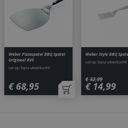
Naam
__cf_bm
_ga
Weber Pizzaspatel BBQ Spatel
Weber Style BBQ Spate
Origineel RVS
Let op: bijna uitverkocht!
Let op: bijna uitverkocht!
€
32
,
99
€
68
,
95
€
14
,
99
_gid
CookieScriptCons
Waarom BBQkopen.nl?