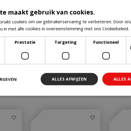
te maakt gebruik van cookies.
ruikt cookies om uw gebruikerservaring te verbeteren. Door on
 u in met alle cookies in overeenstemming met ons Cookiebeleid.
Prestatie
Targeting
Functioneel
ERGEVEN
ALLES AFWIJZEN
ALLES 
 noodzakelijk
Prestatie
Targeting
Functioneel
Niet-geclassi
 cookies maken de kernfunctionaliteiten van de website mogelijk, zoals gebruiker
ebsite kan niet goed worden gebruikt zonder de strikt noodzakelijke cookies.