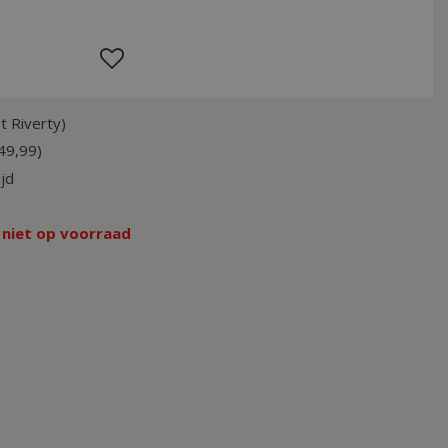
t Riverty)
49,99)
jd
 niet op voorraad