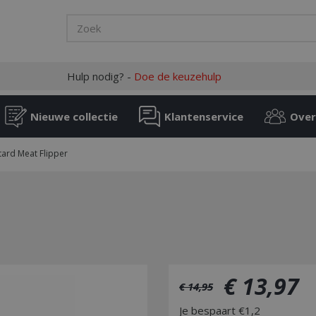
Hulp nodig? -
Doe de keuzehulp
Nieuwe collectie
Klantenservice
Over
tard Meat Flipper
€
13
,
97
€
14
,
95
Je bespaart €1,2