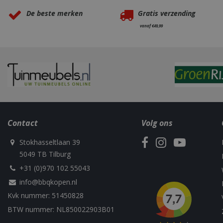
VISITOR_PRIVAC
De beste merken
Gratis verzending
vanaf €49,99
Naam
Naam
Naam
Naam
sleakChatId_4f84
c885-4f83-9ea7-
Test
__Host-
Contact
Volg ons
e52aaa62aa9f
performance
GCSESSID
Targetting
__Secure-
Stokhasseltlaan 39
_gat_UA-
_clck
ROLLOUT_TOKEN
75292639-1
5049 TB Tilburg
+31 (0)970 102 55043
_clsk
info@bbqkopen.nl
elfsight_viewed_r
_ga_M5FLK9N03R
Kvk nummer: 51450828
VISITOR_INFO1_LI
BTW nummer: NL850022903B01