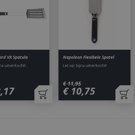
om onderscheid te
 Dit is gunstig
rapporten te
uik van hun
ted with Google
a significant update
sed analytics
o distinguish unique
ard VX Spatula
Napoleon Flexibele Spatel
y generated
It is included in
jna uitverkocht!
Let op: bijna uitverkocht!
nd used to calculate
data for the sites
 is set to expire
s customisable by
€
11
,
95
8
,
17
€
10
,
75
ted with Google
ears to be a new
no information is
ears to store and
h page visited.
door de Cookie-
ookievoorkeuren
. De cookie-banner
dzakelijk om