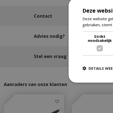
Deze websi
Contact
Deze website geb
gebruiken, stemt
Advies nodig?
Strikt
noodzakelijk
Stel een vraag
DETAILS WE
Aanraders van onze klanten
Strikt
Strikt noodzakelijke
accountbeheer. De w