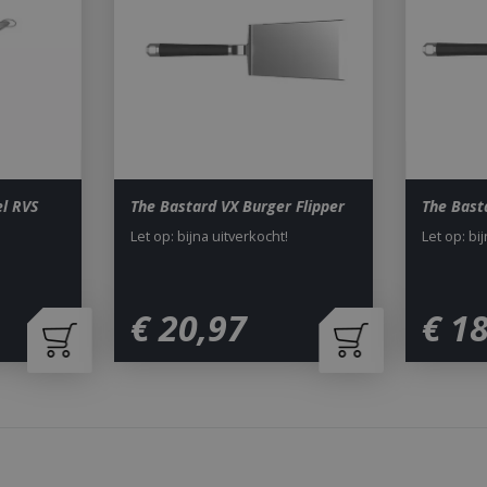
Aanbieder
/
Vervaldatum
Omschrijving
Domein
29 minuten 59
Deze cookie wordt gebruikt 
Cloudflare Inc.
seconden
maken tussen mensen en bots.
.db.sleak.chat
voor de website, om geldige 
kunnen maken over het gebr
website.
1 jaar 1
This cookie name is asssocia
Google LLC
maand
Universal Analytics - which is 
.bbqkopen.nl
to Google's more commonly u
service. This cookie is used t
l RVS
The Bastard VX Burger Flipper
The Bast
users by assigning a randoml
number as a client identifier. 
Let op: bijna uitverkocht!
Let op: bi
each page request in a site a
visitor, session and campaign 
analytics reports. By default it
after 2 years, although this i
website owners.
€
20
,
97
€
1
1 dag
This cookie name is asssocia
Google LLC
Universal Analytics. This app
.bbqkopen.nl
cookie and as of Spring 2017 
available from Google. It app
update a unique value for eac
ent
1 maand 2
Deze cookie wordt gebruikt 
CookieScript
dagen
Script.com-service om de c
www.bbqkopen.nl
van bezoekers te onthouden
van Cookie-Script.com is noo
correct te werken.