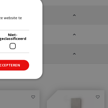
ze website te
Lees verder
Niet-
geclassificeerd
ACCEPTEREN
ficeerd
saanmelding en