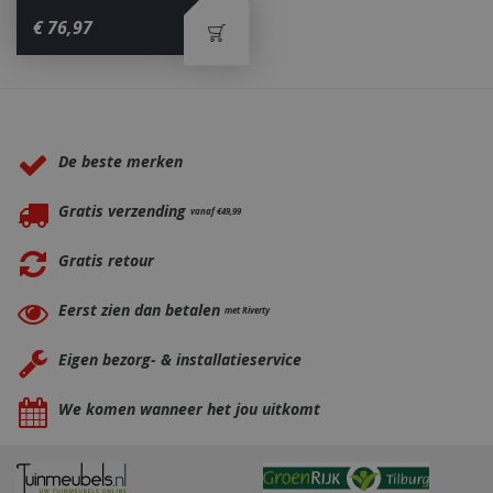
€
76
,
97
_ga
1 jaar
Google LLC
maan
.bbqkopen.nl
Waarom BBQkopen.nl?
De beste merken
Gratis verzending
vanaf €49,99
Gratis retour
Eerst zien dan betalen
met Riverty
Eigen bezorg- & installatieservice
We komen wanneer het jou uitkomt