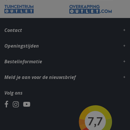
_gid
1 dag
Google LLC
.bbqkopen.nl
Contact
Openingstijden
Bestelinformatie
Meld je aan voor de nieuwsbrief
CookieScriptConsent
1 maan
CookieScript
dage
www.bbqkopen.nl
Volg ons