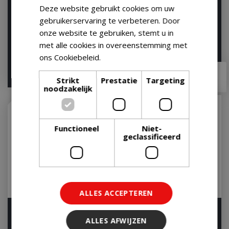
Deze website gebruikt cookies om uw
The Bastard Grill Elevator
The Bastard Cast Iron
gebruikerservaring te verbeteren. Door
Medium
Grid Medium
onze website te gebruiken, stemt u in
Let op: bijna uitverkocht!
Op voorraad
met alle cookies in overeenstemming met
ons Cookiebeleid.
Lees verder
€
34
,
95
€
49
,
95
€
30
,
77
€
41
,
97
Strikt
Prestatie
Targeting
noodzakelijk
Functioneel
Niet-
geclassificeerd
ALLES ACCEPTEREN
The Bastard Cold Smoke
The Bastard Multilevel
Generator Kit
ALLES AFWIJZEN
Cooking System Medium