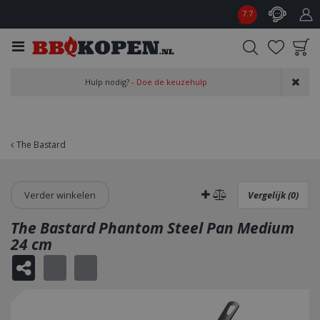
G
7.7
a
n
a
a
Product toegevoegd
r
Hulp nodig? -
Doe de keuzehulp
aan wensenlijst
c
o
n
t
The Bastard
e
n
t
Verder winkelen
Vergelijk (0)
The Bastard Phantom Steel Pan Medium
24 cm