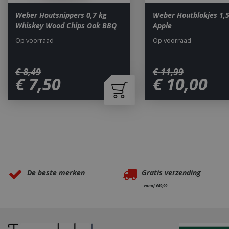
Weber Houtsnippers 0,7 kg
Weber Houtblokjes 1,5
Whiskey Wood Chips Oak BBQ
Apple
_ga
Op voorraad
Op voorraad
€
8
,
49
€
11
,
99
€
7
,
50
€
10
,
00
_gid
Waarom BBQkopen.nl?
CookieScriptCons
De beste merken
Gratis verzending
vanaf €49,99
VISITOR_PRIVAC