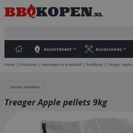
Ga
naar
content
Assortiment
Accessoires
Home
Producten
Aanmaken en brandstof
Rookhout
Treager Apple 
Verder winkelen
Treager Apple pellets 9kg