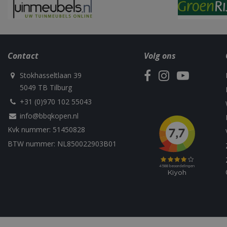
Contact
Volg ons
Naam
Naam
Naam
Stokhasseltlaan 39
Naam
sleakChatId_4f84
5049 TB Tilburg
c885-4f83-9ea7-
Test
__Host-
e52aaa62aa9f
performance
GCSESSID
Targetting
+31 (0)970 102 55043
__Secure-
_gat_UA-
_clck
info@bbqkopen.nl
ROLLOUT_TOKEN
75292639-1
Kvk nummer: 51450828
BTW nummer: NL850022903B01
_clsk
elfsight_viewed_r
_ga_M5FLK9N03R
VISITOR_INFO1_LI
_gcl_au
_cfuvid