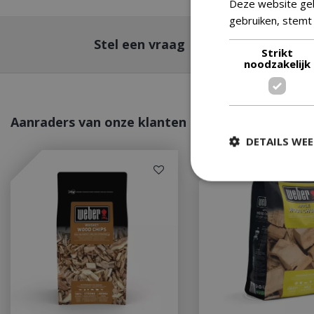
Deze website geb
gebruiken, stemt
Stel een vraag
Strikt
noodzakelijk
Aanraders van onze klanten
DETAILS WE
Strikt
Strikt noodzakelijke
accountbeheer. De w
Naam
__cf_bm