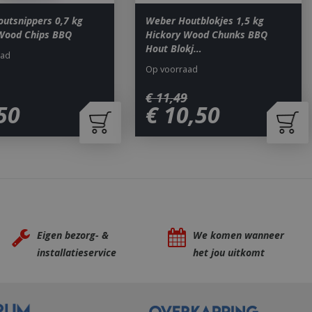
rapporten te
uik van hun
utsnippers 0,7 kg
Weber Houtblokjes 1,5 kg
Wood Chips BBQ
Hickory Wood Chunks BBQ
ted with Google
Hout Blokj…
aad
a significant update
sed analytics
Op voorraad
o distinguish unique
y generated
It is included in
€
11
,
49
nd used to calculate
50
€
10
,
50
data for the sites
 is set to expire
s customisable by
ted with Google
ears to be a new
no information is
ears to store and
h page visited.
door de Cookie-
ookievoorkeuren
Eigen bezorg- &
We komen wanneer
. De cookie-banner
dzakelijk om
installatieservice
het jou uitkomt
 om de
er en
actie met de site
gegevens over de