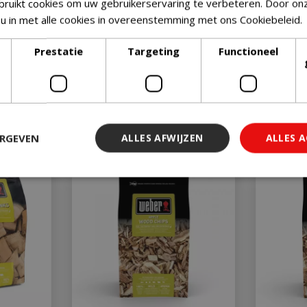
ruikt cookies om uw gebruikerservaring te verbeteren. Door on
 u in met alle cookies in overeenstemming met ons Cookiebeleid.
Prestatie
Targeting
Functioneel
ERGEVEN
ALLES AFWIJZEN
ALLES 
 noodzakelijk
Prestatie
Targeting
Functioneel
Niet-geclassi
 cookies maken de kernfunctionaliteiten van de website mogelijk, zoals gebruiker
ebsite kan niet goed worden gebruikt zonder de strikt noodzakelijke cookies.
Aanbieder
/
Vervaldatum
Omschrijving
Domein
29 minuten 59
Deze cookie wordt gebruikt 
Cloudflare Inc.
seconden
maken tussen mensen en bots.
.db.sleak.chat