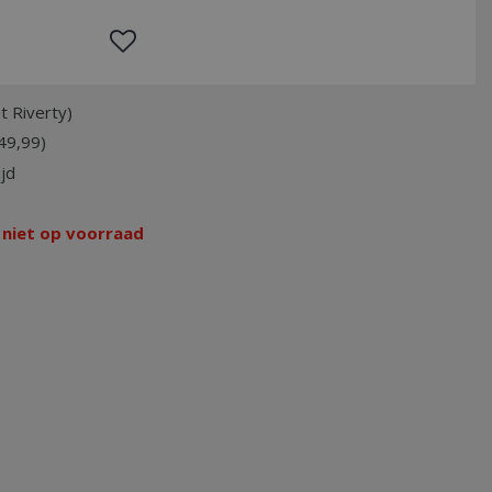
t Riverty)
49,99)
jd
 niet op voorraad