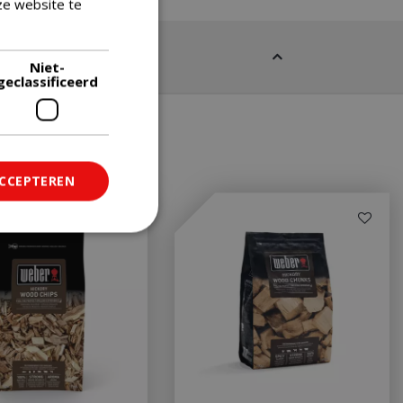
ze website te
Lees verder
Niet-
geclassificeerd
ACCEPTEREN
ficeerd
saanmelding en
om onderscheid te
 Dit is gunstig