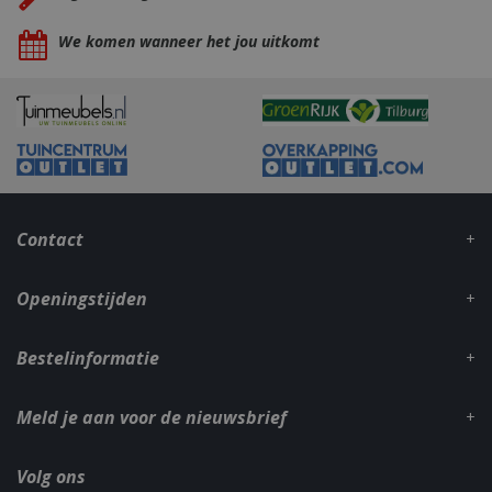
We komen wanneer het jou uitkomt
_gid
1 dag
Google LLC
.bbqkopen.nl
Contact
Openingstijden
Bestelinformatie
CookieScriptConsent
1 maan
CookieScript
dage
www.bbqkopen.nl
Meld je aan voor de nieuwsbrief
Volg ons