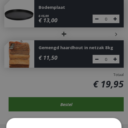
Bodemplaat
€
15
,
99
€
13
,
00
+
Gemengd haardhout in netzak 8kg
€
11
,
50
Totaal
€
19
,
95