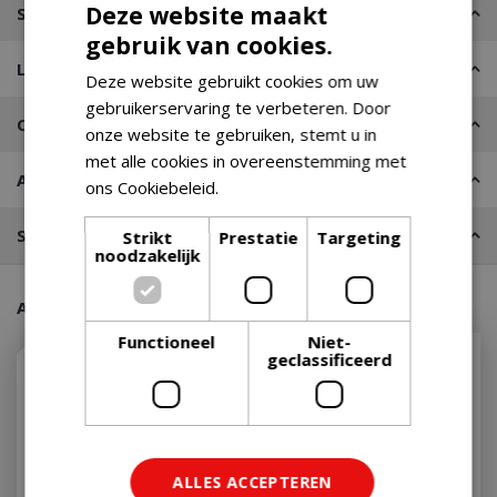
Deze website maakt
Specificaties
gebruik van cookies.
Leveren of Afhalen
Deze website gebruikt cookies om uw
gebruikerservaring te verbeteren. Door
Contact
onze website te gebruiken, stemt u in
met alle cookies in overeenstemming met
Advies nodig?
ons Cookiebeleid.
Lees verder
Stel een vraag
Strikt
Prestatie
Targeting
noodzakelijk
Aanraders van onze klanten
Functioneel
Niet-
Met 10% afgeprijsd
geclassificeerd
ALLES ACCEPTEREN