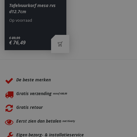
Tafelvuurkorf mesa rvs
d12.7cm
Op voorraad
€
89
,
99
_ga
1 jaar
Google LLC
€
76
,
49
maan
.bbqkopen.nl
Waarom BBQkopen.nl?
De beste merken
Gratis verzending
vanaf €49,99
Gratis retour
Eerst zien dan betalen
met Riverty
Eigen bezorg- & installatieservice