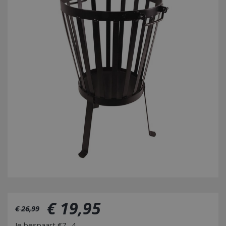
€
19
,
95
€
26
,
99
Je bespaart €7,-4