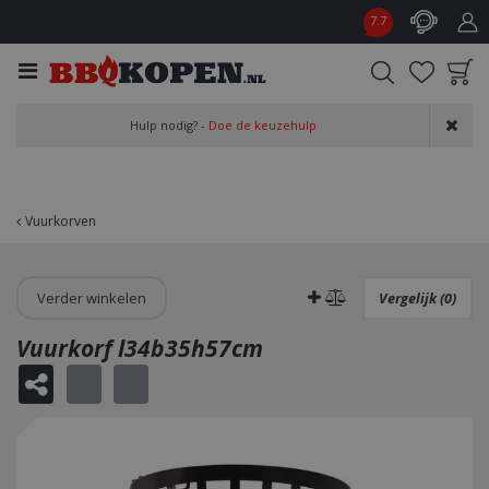
G
7.7
a
n
a
a
Product toegevoegd
r
Hulp nodig? -
Doe de keuzehulp
aan wensenlijst
c
o
n
t
Vuurkorven
e
n
t
Verder winkelen
Vergelijk (0)
Vuurkorf l34b35h57cm