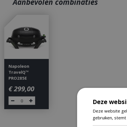
Aanbevolen combinaties
Napoleon
TravelQ™
PRO285E
€
299
,
00
Deze websi
Deze website geb
gebruiken, stemt