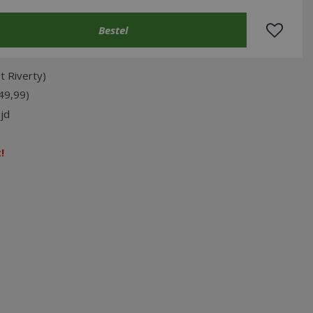
t Riverty)
49,99)
jd
!