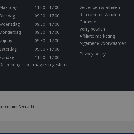
.youtube.com
5 maanden 4
849141-
.bbqkopen.nl
11 maanden 4
Used for saving chat histor
Maandag
11:00 - 17:00
Verzenden & afhalen
weken
weken
chat widget
Retourneren & ruilen
Dinsdag
09:30 - 17:00
Sessie
Deze cookie wordt door YouTube ingest
Google LLC
van ingesloten video's bij te houden.
.youtube.com
Garantie
Woensdag
09:30 - 17:00
Veilig betalen
1 jaar 3 weken
This cookie carries out information abou
Google LLC
Donderdag
09:30 - 17:00
uses the website and any advertising that
.doubleclick.net
Affiliate marketing
have seen before visiting the said website
Vrijdag
09:30 - 17:00
Algemene Voorwaarden
Zaterdag
09:00 - 17:00
Privacy policy
Zondag
11:00 - 17:00
Op zondag is het magazijn gesloten
incentrum Overzicht