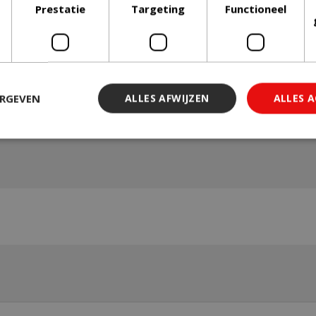
Prestatie
Targeting
Functioneel
ERGEVEN
ALLES AFWIJZEN
ALLES 
 noodzakelijk
Prestatie
Targeting
Functioneel
Niet-geclassi
 cookies maken de kernfunctionaliteiten van de website mogelijk, zoals gebruiker
ebsite kan niet goed worden gebruikt zonder de strikt noodzakelijke cookies.
Aanbieder
/
Vervaldatum
Omschrijving
Domein
29 minuten 59
Deze cookie wordt gebruikt 
Cloudflare Inc.
seconden
maken tussen mensen en bots.
.db.sleak.chat
voor de website, om geldige 
kunnen maken over het gebr
website.