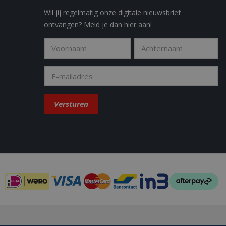
y in the Sleakchat
Wil jij regelmatig onze digitale nieuwsbrief
ontvangen? Meld je dan hier aan!
eld om weergaven
t how the end user
 the end user may
.