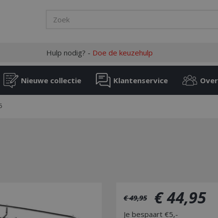
Hulp nodig? -
Doe de keuzehulp
Nieuwe collectie
Klantenservice
Over
5
€
44
,
95
€
49
,
95
Je bespaart €5,-