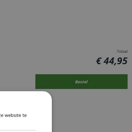
Totaal
€
44
,
95
ze website te
Lees verder