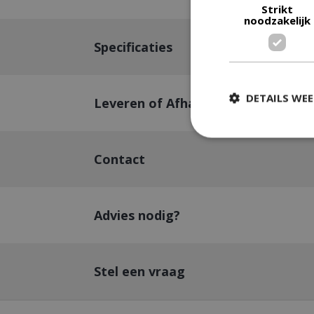
Strikt
noodzakelijk
Specificaties
DETAILS WE
Leveren of Afhalen
Contact
Strikt
Strikt noodzakelijke
accountbeheer. De w
Advies nodig?
Naam
__cf_bm
Stel een vraag