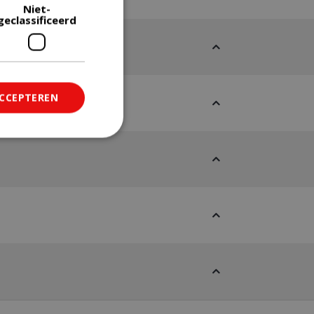
Niet-
geclassificeerd
ACCEPTEREN
ficeerd
saanmelding en
om onderscheid te
 Dit is gunstig
rapporten te
uik van hun