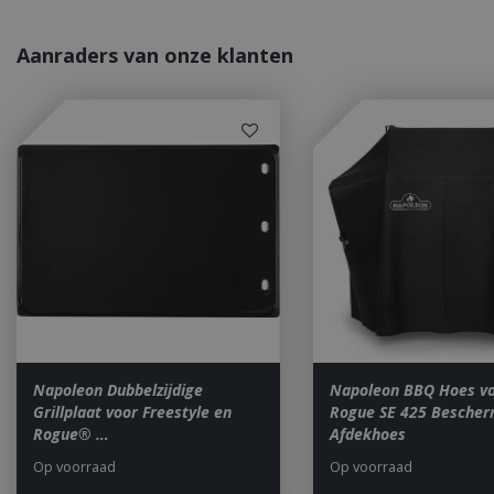
_ga
Aanraders van onze klanten
_gid
CookieScriptCons
VISITOR_PRIVAC
Napoleon Dubbelzijdige
Napoleon BBQ Hoes v
Grillplaat voor Freestyle en
Rogue SE 425 Besche
Rogue® …
Afdekhoes
Op voorraad
Op voorraad