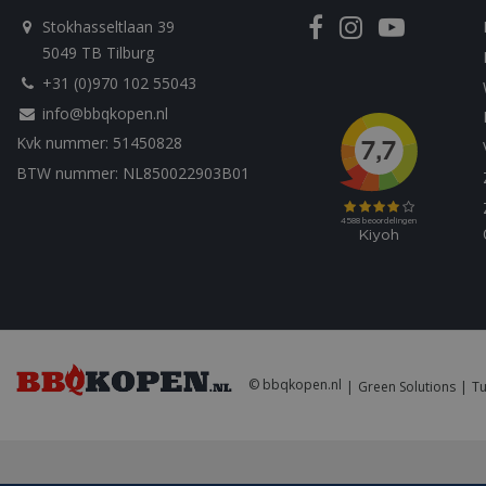
__Secure-YNID
sleakVisitorId_4f
Stokhasseltlaan 39
c885-4f83-9ea7-
e52aaa62aa9f
5049 TB Tilburg
YSC
+31 (0)970 102 55043
IDE
info@bbqkopen.nl
Kvk nummer: 51450828
BTW nummer: NL850022903B01
© bbqkopen.nl
Green Solutions
Tu