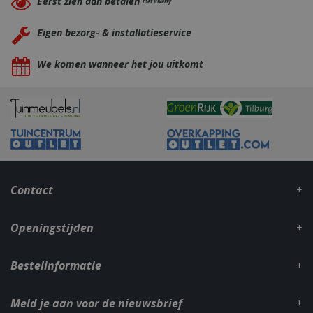
Eerst zien dan betalen
met Riverty
Eigen bezorg- & installatieservice
We komen wanneer het jou uitkomt
_gid
1 dag
Google LLC
.bbqkopen.nl
Contact
Openingstijden
CookieScriptConsent
1 maan
CookieScript
dage
www.bbqkopen.nl
Bestelinformatie
Meld je aan voor de nieuwsbrief