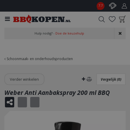
G
7.7
a
n
a
a
Product toegevoegd
r
Hulp nodig? -
Doe de keuzehulp
aan wensenlijst
c
o
n
t
Schoonmaak- en onderhoudsproducten
e
n
t
Verder winkelen
Vergelijk (0)
Weber Anti Aanbakspray 200 ml BBQ