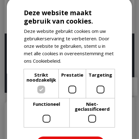
Deze website maakt
gebruik van cookies.
Deze website gebruikt cookies om uw
gebruikerservaring te verbeteren. Door
Weber Barbecuevloermat
Weber Reinigingsset
onze website te gebruiken, stemt u in
BBQ Barbecue Vloermat
Houtskool BBQ Reiniging
met alle cookies in overeenstemming met
Floor Protecti…
Set Houtskoolba…
ons Cookiebeleid.
Lees verder
Op voorraad
Op voorraad
Strikt
Prestatie
Targeting
noodzakelijk
€
36
,
99
€
49
,
99
€
30
,
95
€
47
,
95
Functioneel
Niet-
geclassificeerd