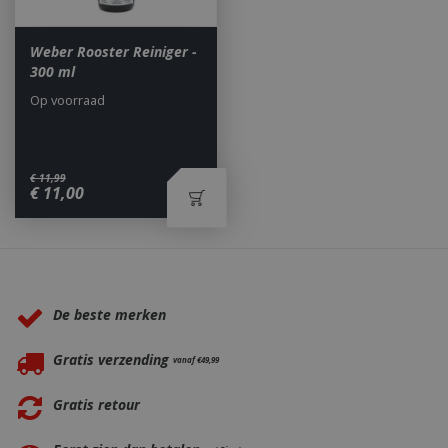
second
.db.sleak.chat
Weber Rooster Reiniger -
300 ml
Op voorraad
_ga
1 jaar
Google LLC
maan
.bbqkopen.nl
€
11
,
99
€
11
,
00
Waarom BBQkopen.nl?
De beste merken
Gratis verzending
vanaf €49,99
Gratis retour