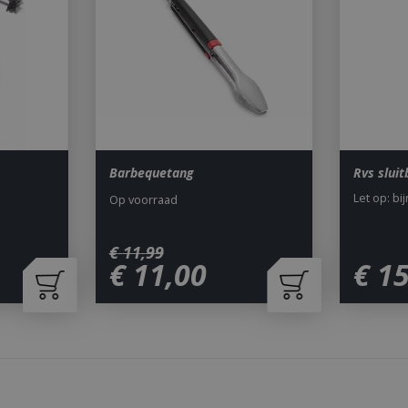
Aanbieder
/
Vervaldatum
Omschrijving
Domein
29 minuten 59
Deze cookie wordt gebruikt 
Cloudflare Inc.
seconden
maken tussen mensen en bots.
.db.sleak.chat
voor de website, om geldige 
kunnen maken over het gebr
website.
1 jaar 1
This cookie name is asssocia
Google LLC
maand
Universal Analytics - which is 
.bbqkopen.nl
to Google's more commonly u
service. This cookie is used t
Barbequetang
Rvs slui
users by assigning a randoml
number as a client identifier. 
Let op: bi
each page request in a site a
Op voorraad
visitor, session and campaign 
analytics reports. By default it
after 2 years, although this i
website owners.
€
11
,
99
€
11
,
00
€
1
1 dag
This cookie name is asssocia
Google LLC
Universal Analytics. This app
.bbqkopen.nl
cookie and as of Spring 2017 
available from Google. It app
update a unique value for eac
ent
1 maand 2
Deze cookie wordt gebruikt 
CookieScript
dagen
Script.com-service om de c
www.bbqkopen.nl
van bezoekers te onthouden
van Cookie-Script.com is noo
correct te werken.