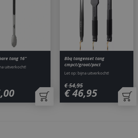
om onderscheid te
 Dit is gunstig
rapporten te
uik van hun
ted with Google
a significant update
sed analytics
o distinguish unique
tbare tang 16“
Bbq tangenset tang
y generated
It is included in
cmpct/groot/pnct
jna uitverkocht!
nd used to calculate
data for the sites
Let op: bijna uitverkocht!
 is set to expire
s customisable by
€
54
,
95
5
,
00
€
46
,
95
ted with Google
ears to be a new
no information is
ears to store and
h page visited.
door de Cookie-
ookievoorkeuren
. De cookie-banner
dzakelijk om