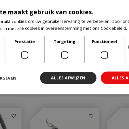
te maakt gebruik van cookies.
ruikt cookies om uw gebruikerservaring te verbeteren. Door on
 u in met alle cookies in overeenstemming met ons Cookiebeleid.
Prestatie
Targeting
Functioneel
ERGEVEN
ALLES AFWIJZEN
ALLES 
 noodzakelijk
Prestatie
Targeting
Functioneel
Niet-geclassi
 cookies maken de kernfunctionaliteiten van de website mogelijk, zoals gebruiker
ebsite kan niet goed worden gebruikt zonder de strikt noodzakelijke cookies.