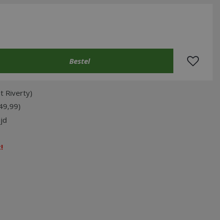
t Riverty)
49,99)
jd
!