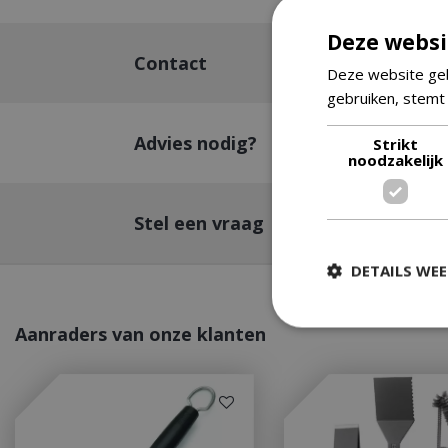
Deze websi
Contact
Deze website geb
gebruiken, stemt
Advies nodig?
Strikt
noodzakelijk
Stel een vraag
DETAILS WE
Aanraders van onze klanten
Strikt
Strikt noodzakelijke
accountbeheer. De w