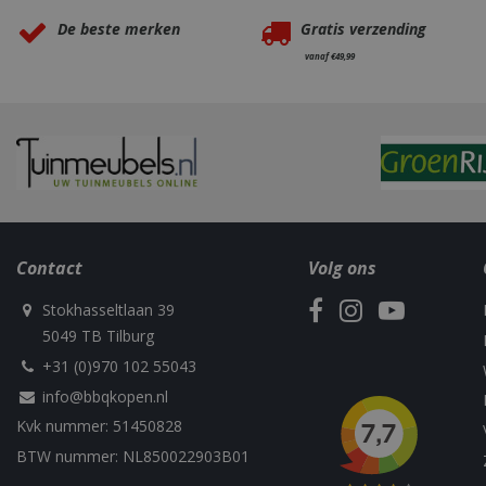
VISITOR_PRIVAC
De beste merken
Gratis verzending
vanaf €49,99
Naam
Naam
Naam
Naam
sleakChatId_4f84
c885-4f83-9ea7-
Test
__Host-
Contact
Volg ons
e52aaa62aa9f
performance
GCSESSID
Targetting
__Secure-
Stokhasseltlaan 39
_gat_UA-
_clck
ROLLOUT_TOKEN
75292639-1
5049 TB Tilburg
+31 (0)970 102 55043
_clsk
info@bbqkopen.nl
elfsight_viewed_r
_ga_M5FLK9N03R
Kvk nummer: 51450828
VISITOR_INFO1_LI
BTW nummer: NL850022903B01