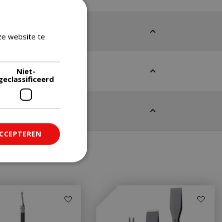
ze website te
Lees verder
Niet-
geclassificeerd
ACCEPTEREN
ficeerd
saanmelding en