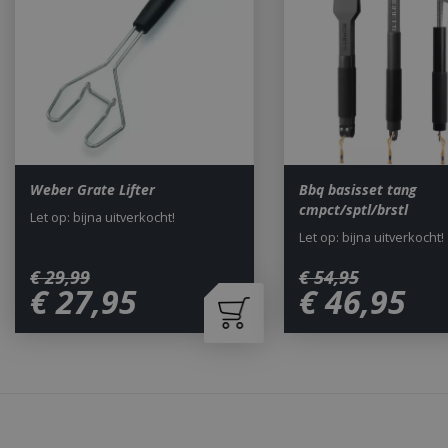
Naam
__cf_bm
_ga
Weber Grate Lifter
Bbq basisset tang
cmpct/sptl/brstl
Let op: bijna uitverkocht!
Let op: bijna uitverkocht!
€
29
,
99
€
54
,
95
€
27
,
95
€
46
,
95
_gid
CookieScriptCons
Waarom BBQkopen.nl?