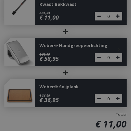
Kwast Bakkwast
€
11
,
99
€
11
,
00
+
Weber® Handgreepverlichting
€
59
,
99
€
58
,
95
+
Weber® Snijplank
€
36
,
99
€
36
,
95
Totaal
€
11
,
00