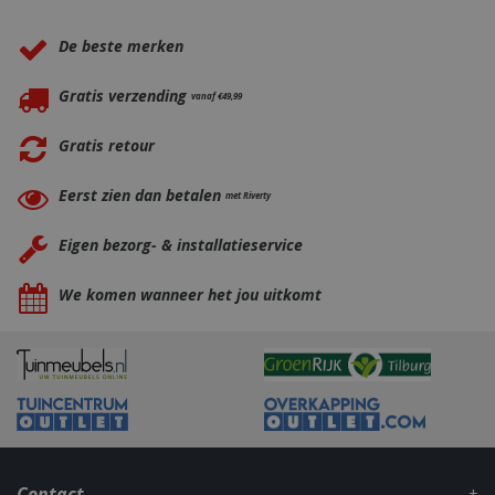
Waarom BBQkopen.nl?
_gid
1 dag
Google LLC
.bbqkopen.nl
De beste merken
Gratis verzending
vanaf €49,99
Gratis retour
Eerst zien dan betalen
met Riverty
CookieScriptConsent
1 maan
CookieScript
Eigen bezorg- & installatieservice
dage
www.bbqkopen.nl
We komen wanneer het jou uitkomt
VISITOR_PRIVACY_METADATA
5 maand
YouTube
weke
.youtube.com
Contact