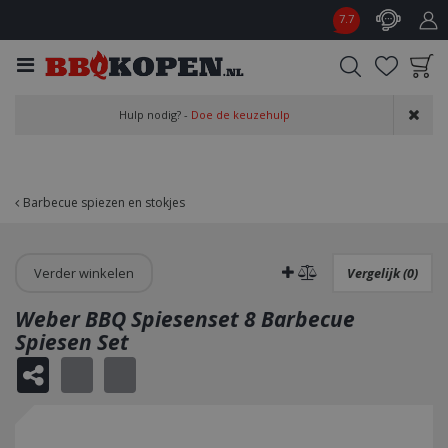
G
7.7
a
n
a
a
Product toegevoegd
r
Hulp nodig? -
Doe de keuzehulp
aan wensenlijst
c
o
n
t
Barbecue spiezen en stokjes
e
n
t
Verder winkelen
Vergelijk (0)
Weber BBQ Spiesenset 8 Barbecue
Spiesen Set