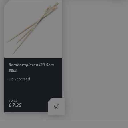
_ga
1 jaar
Google LLC
maan
.bbqkopen.nl
Bamboespiezen l33.5cm
30st
Op voorraad
€
7
,
95
€
7
,
25