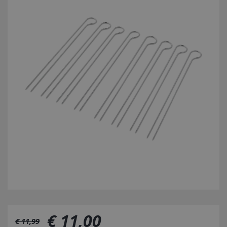
€
11
,
00
€
11
,
99