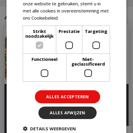
onze website te gebruiken, stemt u in
met alle cookies in overeenstemming met
Aanraders van onze klanten
ons Cookiebeleid.
Lees verder
Strikt
Prestatie
Targeting
noodzakelijk
Functioneel
Niet-
geclassificeerd
The Bastard Flexible
Napoleon
ALLES ACCEPTEREN
Skewers (2st)
Multifunctionele Spiezen
8 delig stuks RVS
Op voorraad
Op voorraad
ALLES AFWIJZEN
DETAILS WEERGEVEN
€
24
,
95