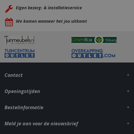
Eigen bezorg- & installatieservice
We komen wanneer het jou uitkomt
_gid
1 dag
Google LLC
.bbqkopen.nl
Contact
Openingstijden
CookieScriptConsent
1 maan
CookieScript
Bestelinformatie
dage
www.bbqkopen.nl
Meld je aan voor de nieuwsbrief