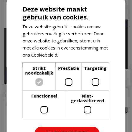
Deze website maakt
gebruik van cookies.
Deze website gebruikt cookies om uw
gebruikerservaring te verbeteren. Door
Weber Spirit EP-435
Napoleon Rogue PRO-S
onze website te gebruiken, stemt u in
Gasbarbecue Gas BBQ
425 Gas BBQ Zwart
EP435 Barbecue Zwar…
Barbecue
met alle cookies in overeenstemming met
ons Cookiebeleid.
Lees verder
Let op: bijna uitverkocht!
Let op: bijna uitverkocht!
Strikt
Prestatie
Targeting
€
899
,
00
noodzakelijk
€
1.349
,
00
€
799
,
00
€
1.269
,
99
Functioneel
Niet-
geclassificeerd