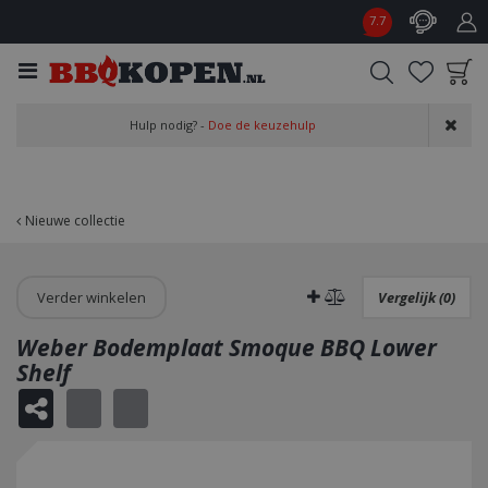
G
7.7
a
n
a
a
Product toegevoegd
r
Hulp nodig? -
Doe de keuzehulp
aan wensenlijst
c
o
n
t
Nieuwe collectie
e
n
t
Verder winkelen
Vergelijk (0)
Weber Bodemplaat Smoque BBQ Lower
Shelf