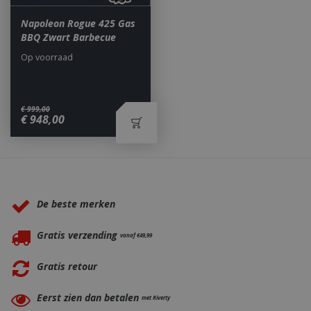
Napoleon Rogue 425 Gas
BBQ Zwart Barbecue
Op voorraad
_ga
1 jaar
Google LLC
€
999
,
00
maan
.bbqkopen.nl
€
948
,
00
Waarom BBQkopen.nl?
De beste merken
Gratis verzending
vanaf €49,99
Gratis retour
Eerst zien dan betalen
met Riverty