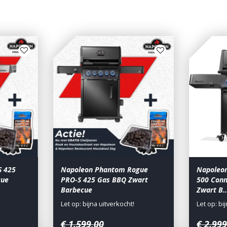
S 425
Napoleon Phantom Rogue
Napoleo
cue
PRO-S 425 Gas BBQ Zwart
500 Con
Barbecue
Zwart B
Let op: bijna uitverkocht!
Let op: bi
€
1.599
,
00
€
2.99