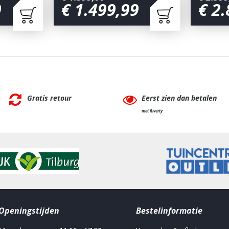
9
€
1.499
,
99
€
2.
Gratis retour
Eerst zien dan betalen
met Riverty
Openingstijden
Bestelinformatie