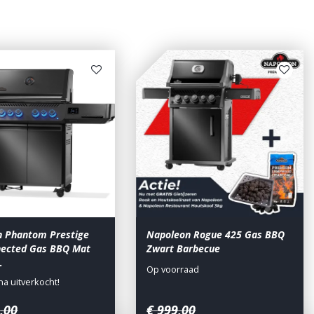
n Phantom Prestige
Napoleon Rogue 425 Gas BBQ
nected Gas BBQ Mat
Zwart Barbecue
…
Op voorraad
jna uitverkocht!
9
,
00
€
999
,
00