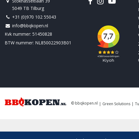
Stokhasseltlaan 39
5049 TB Tilburg
+31 (0)970 102 55043
info@bbqkopen.nl
Kvk nummer: 51450828
BTW nummer: NL850022903B01
© bbqkopen.nl
Green Solutions
Tu