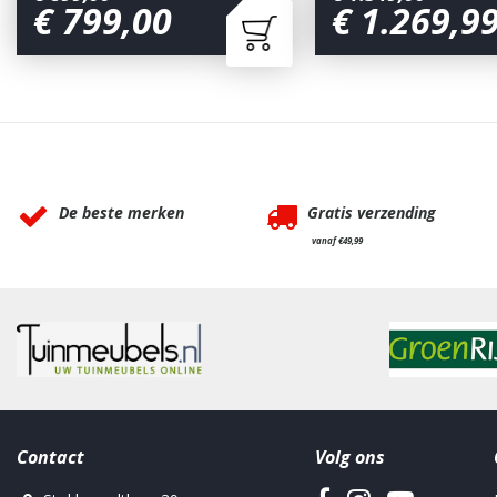
€
799
,
00
€
1.269
,
9
Waarom BBQkopen.nl?
De beste merken
Gratis verzending
vanaf €49,99
Contact
Volg ons