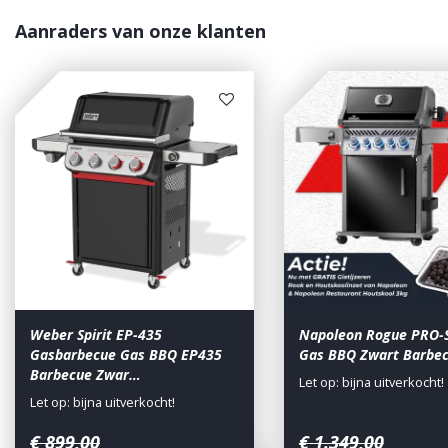
Aanraders van onze klanten
Weber Spirit EP-435
Napoleon Rogue PRO-
Gasbarbecue Gas BBQ EP435
Gas BBQ Zwart Barbe
Barbecue Zwar…
Let op: bijna uitverkocht!
Let op: bijna uitverkocht!
€
899
,
00
€
1.349
,
00