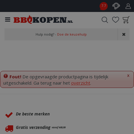
G
7.7
a
n
a
a
Product toegevoegd
r
Hulp nodig? -
Doe de keuzehulp
aan wensenlijst
c
o
n
t
e
n
x
Fout!
De opgevraagde productpagina is tijdelijk
t
uitgeschakeld. Ga terug naar het
overzicht
.
Waarom BBQkopen.nl?
De beste merken
Gratis verzending
vanaf €49,99