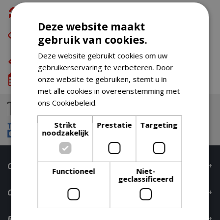
Gratis retour
Deze website maakt
Eerst zien dan betalen
met Riverty
gebruik van cookies.
Eigen bezorg- & installatieservice
Deze website gebruikt cookies om uw
gebruikerservaring te verbeteren. Door
We komen wanneer het jou uitkomt
onze website te gebruiken, stemt u in
met alle cookies in overeenstemming met
ons Cookiebeleid.
Lees verder
Strikt
Prestatie
Targeting
noodzakelijk
Contact
Functioneel
Niet-
geclassificeerd
Openingstijden
Bestelinformatie