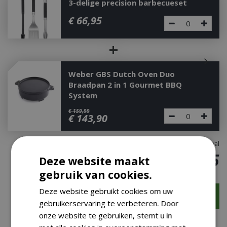
3-delige precision barbecueset
€
66
,
95
+
Weber GBS Dutch Oven Duo
Braadpan 2 in 1 Gourmet BBQ
System
€
159
,
99
€
143
,
90
Totaal
€
33
,
95
Deze website maakt
gebruik van cookies.
Deze website gebruikt cookies om uw
gebruikerservaring te verbeteren. Door
onze website te gebruiken, stemt u in