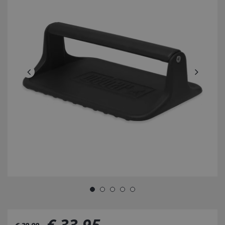
€
33
,
95
€
39
,
99