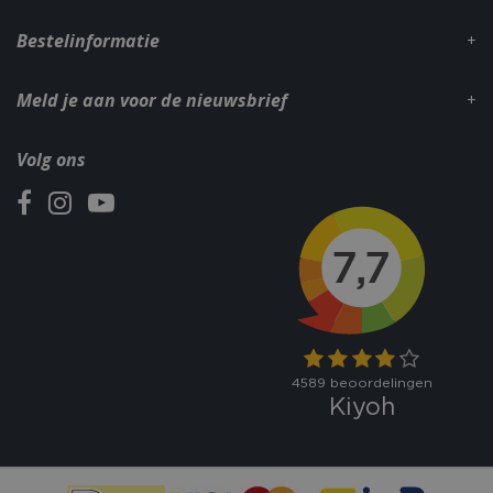
Bestelinformatie
Meld je aan voor de nieuwsbrief
Volg ons
CookieScriptConsent
1 maan
CookieScript
dage
www.bbqkopen.nl
VISITOR_PRIVACY_METADATA
5 maand
YouTube
weke
.youtube.com