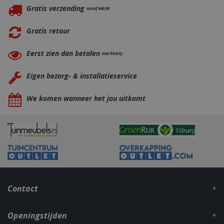
Gratis verzending
vanaf €49,99
Gratis retour
Eerst zien dan betalen
met Riverty
Eigen bezorg- & installatieservice
We komen wanneer het jou uitkomt
Contact
_gid
1 dag
Google LLC
Openingstijden
.bbqkopen.nl