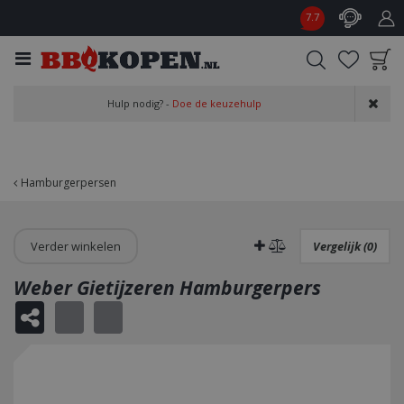
G
7.7
a
n
a
a
Product toegevoegd
r
Hulp nodig? -
Doe de keuzehulp
aan wensenlijst
c
o
n
t
Hamburgerpersen
e
n
t
Verder winkelen
Vergelijk (0)
Weber Gietijzeren Hamburgerpers