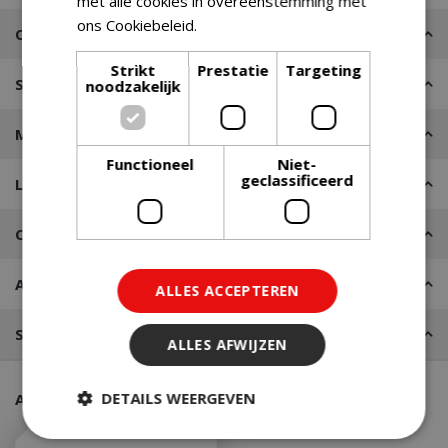
met alle cookies in overeenstemming met
ons Cookiebeleid.
Lees verder
Omschrijving
Strikt
Prestatie
Targeting
Specificaties
noodzakelijk
Merk
Functioneel
Niet-
geclassificeerd
Leveren of Afhalen
Contact
Advies nodig?
ALLES ACCEPTEREN
Stel een vraag
ALLES AFWIJZEN
DETAILS WEERGEVEN
Aanraders van onze klanten