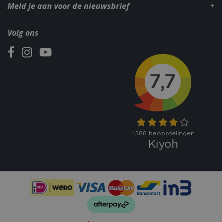
Meld je aan voor de nieuwsbrief
Volg ons
VISITOR_PRIVACY_METADATA
5 maand
YouTube
weke
.youtube.com