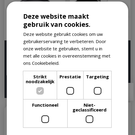
Deze website maakt
gebruik van cookies.
Deze website gebruikt cookies om uw
gebruikerservaring te verbeteren. Door
Weber GBS Dutch Oven
Weber Crafted Wok and
onze website te gebruiken, stemt u in
Duo Braadpan 2 in 1
Steamer
met alle cookies in overeenstemming met
Gourmet BBQ System
Op voorraad
ons Cookiebeleid.
Lees verder
Op voorraad
Strikt
Prestatie
Targeting
noodzakelijk
€
159
,
99
€
109
,
99
€
143
,
90
€
97
,
95
Functioneel
Niet-
geclassificeerd