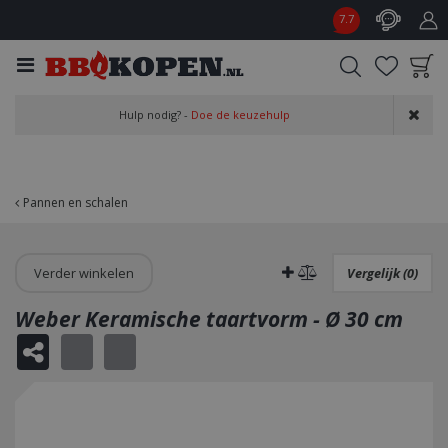
G
7.7
a
n
a
a
Product toegevoegd
r
Hulp nodig? -
Doe de keuzehulp
aan wensenlijst
c
o
n
t
Pannen en schalen
e
n
t
Verder winkelen
Vergelijk (0)
Weber Keramische taartvorm - Ø 30 cm