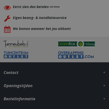
Eerst zien dan betalen
met Riverty
Eigen bezorg- & installatieservice
We komen wanneer het jou uitkomt
_gid
1 dag
Google LLC
.bbqkopen.nl
Contact
Openingstijden
CookieScriptConsent
1 maan
CookieScript
dage
www.bbqkopen.nl
Bestelinformatie