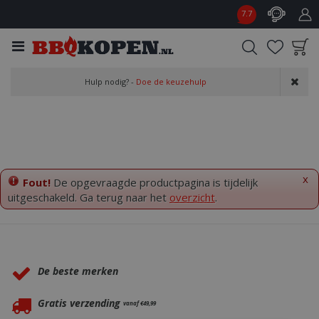
G
7.7
a
n
a
a
Product toegevoegd
r
Hulp nodig? -
Doe de keuzehulp
aan wensenlijst
c
o
n
t
e
n
x
Fout!
De opgevraagde productpagina is tijdelijk
t
uitgeschakeld. Ga terug naar het
overzicht
.
Waarom BBQkopen.nl?
De beste merken
Gratis verzending
vanaf €49,99