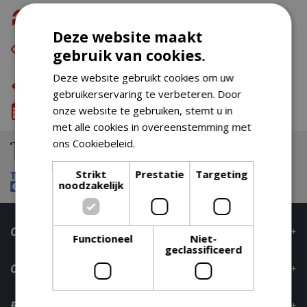
Gratis retour
Deze website maakt
Eerst zien dan betalen
met Riverty
gebruik van cookies.
Eigen bezorg- & installatieservice
Deze website gebruikt cookies om uw
gebruikerservaring te verbeteren. Door
We komen wanneer het jou uitkomt
onze website te gebruiken, stemt u in
met alle cookies in overeenstemming met
ons Cookiebeleid.
Lees verder
Strikt
Prestatie
Targeting
noodzakelijk
Contact
Functioneel
Niet-
geclassificeerd
Openingstijden
Bestelinformatie