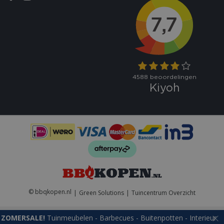
VISITOR_PRIVACY_METADATA
5 maand
YouTube
weke
.youtube.com
© bbqkopen.nl
Green Solutions
Tuincentrum Overzicht
ZOMERSALE!
Tuinmeubelen - Barbecues - Buitenpotten - Interieur