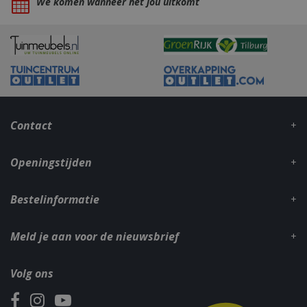
We komen wanneer het jou uitkomt
_gid
1 dag
Google LLC
.bbqkopen.nl
Contact
Openingstijden
Bestelinformatie
CookieScriptConsent
1 maan
CookieScript
dage
www.bbqkopen.nl
Meld je aan voor de nieuwsbrief
Volg ons