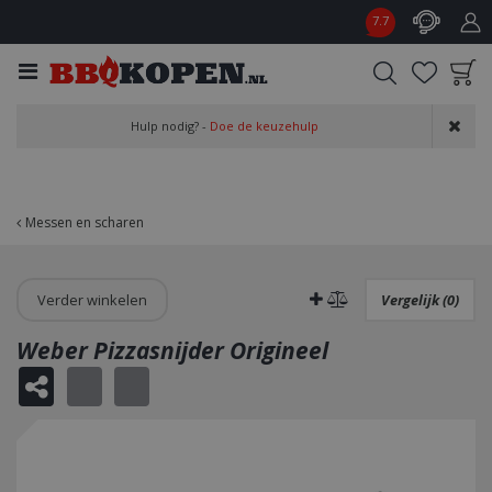
G
7.7
a
n
a
a
Product toegevoegd
r
Hulp nodig? -
Doe de keuzehulp
aan wensenlijst
c
o
n
t
Messen en scharen
e
n
t
Verder winkelen
Vergelijk (0)
Weber Pizzasnijder Origineel