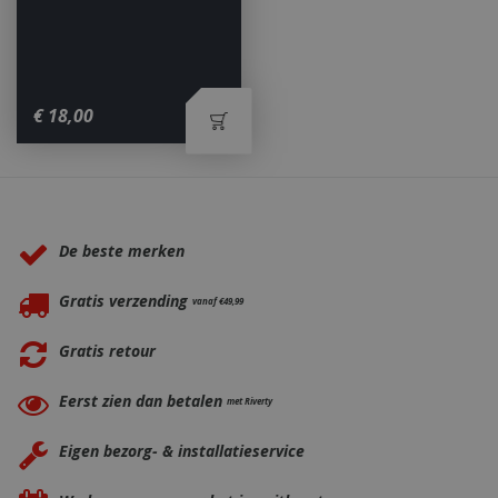
€
18
,
00
_ga
1 jaar
Google LLC
maan
.bbqkopen.nl
Waarom BBQkopen.nl?
De beste merken
Gratis verzending
vanaf €49,99
Gratis retour
Eerst zien dan betalen
met Riverty
Eigen bezorg- & installatieservice