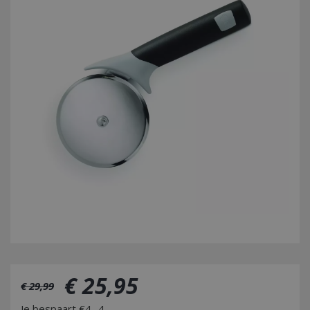
€
25
,
95
€
29
,
99
Je bespaart €4,-4