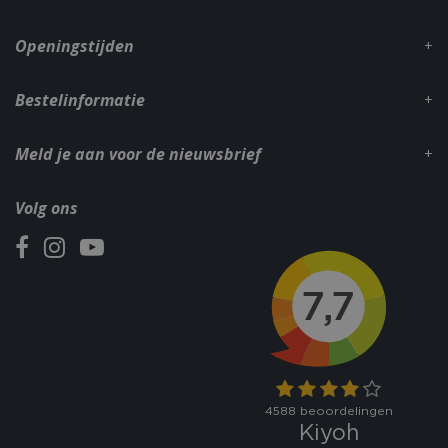
dage
www.bbqkopen.nl
Openingstijden
Bestelinformatie
Meld je aan voor de nieuwsbrief
VISITOR_PRIVACY_METADATA
5 maand
YouTube
Volg ons
weke
.youtube.com