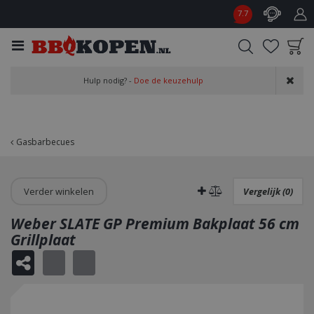
G
7.7
a
n
a
a
Product toegevoegd
r
Hulp nodig? -
Doe de keuzehulp
aan wensenlijst
c
o
n
t
Gasbarbecues
e
n
t
Verder winkelen
Vergelijk (0)
Weber SLATE GP Premium Bakplaat 56 cm
Grillplaat