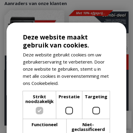
Aanraders van onze klanten
Met 10% afgeprijsd
Deze website maakt
gebruik van cookies.
Deze website gebruikt cookies om uw
gebruikerservaring te verbeteren. Door
onze website te gebruiken, stemt u in
met alle cookies in overeenstemming met
Boretti Luciano Nero
Weber Spirit e-225 gbs -
Outdoor Kitchen
ons Cookiebeleid.
Lees verder
zwart
Op voorraad
Op voorraad
Strikt
Prestatie
Targeting
noodzakelijk
€
2.799
,
00
€
599
,
99
€
2.399
,
00
€
494
,
10
Functioneel
Niet-
geclassificeerd