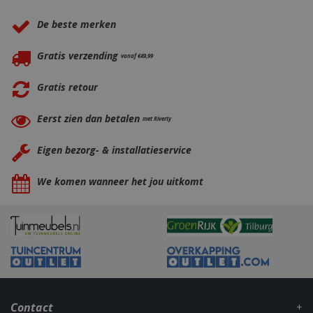
De beste merken
Gratis verzending
vanaf €49,99
Gratis retour
Eerst zien dan betalen
met Riverty
Eigen bezorg- & installatieservice
_gid
1 dag
Google LLC
.bbqkopen.nl
We komen wanneer het jou uitkomt
Contact
CookieScriptConsent
1 maan
CookieScript