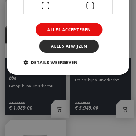
ALLES ACCEPTEREN
ALLES AFWIJZEN
DETAILS WEERGEVEN
Boretti Ibrido top
Napoleon Prestige PRO™
gas/houtskool inbouw
825 RSBI
bbq
Let op: bijna uitverkocht!
Let op: bijna uitverkocht!
Strikt noodzakelijk
Prestatie
Targeting
Functioneel
€
1.099
,
00
€
6.299
,
00
Niet-geclassificeerd
€
1.089
,
00
€
5.949
,
00
Strikt noodzakelijke cookies maken de
kernfunctionaliteiten van de website mogelijk,
zoals gebruikersaanmelding en accountbeheer.
De website kan niet goed worden gebruikt zonder
de strikt noodzakelijke cookies.