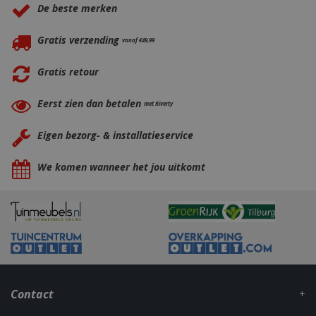
De beste merken
Gratis verzending
vanaf €49,99
Gratis retour
Eerst zien dan betalen
met Riverty
Eigen bezorg- & installatieservice
_gid
1 dag
Google LLC
.bbqkopen.nl
We komen wanneer het jou uitkomt
Contact
CookieScriptConsent
1 maan
CookieScript
dage
www.bbqkopen.nl