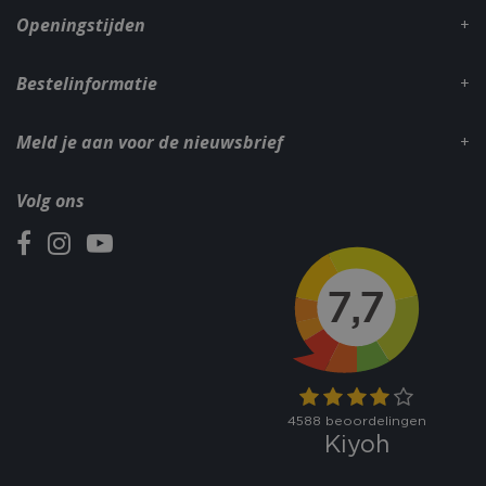
Openingstijden
Bestelinformatie
Meld je aan voor de nieuwsbrief
Volg ons
VISITOR_PRIVACY_METADATA
5 maand
YouTube
weke
.youtube.com