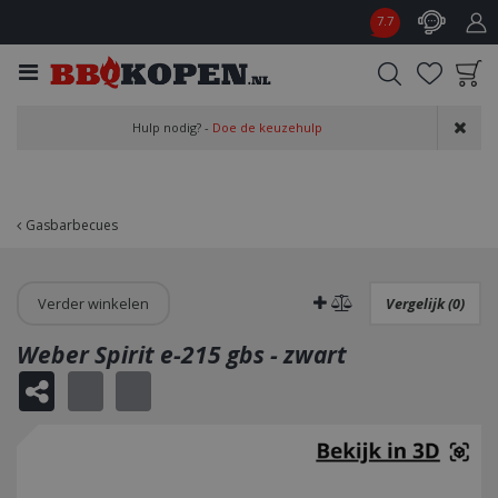
G
7.7
a
n
a
a
Product toegevoegd
r
Hulp nodig? -
Doe de keuzehulp
aan wensenlijst
c
o
n
t
Gasbarbecues
e
n
t
Verder winkelen
Vergelijk (0)
Weber Spirit e-215 gbs - zwart