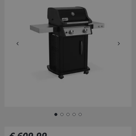
€
609
,
99