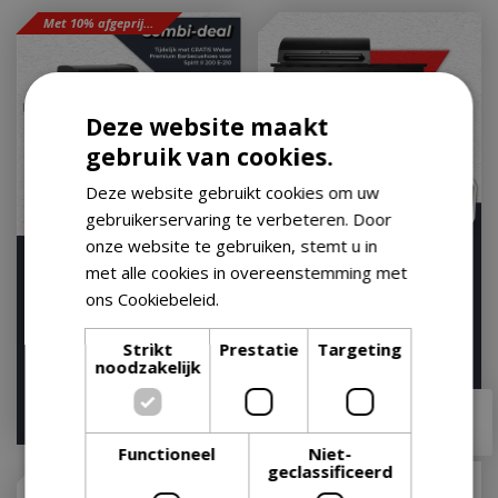
Met 10% afgeprijsd
Deze website maakt
gebruik van cookies.
Deze website gebruikt cookies om uw
gebruikerservaring te verbeteren. Door
onze website te gebruiken, stemt u in
Weber Spirit e-225 gbs -
Boretti Luciano Nero
met alle cookies in overeenstemming met
zwart
Outdoor Kitchen
ons Cookiebeleid.
Lees verder
Op voorraad
Op voorraad
Strikt
Prestatie
Targeting
noodzakelijk
€
599
,
99
€
2.799
,
00
€
494
,
10
€
2.399
,
00
Functioneel
Niet-
geclassificeerd