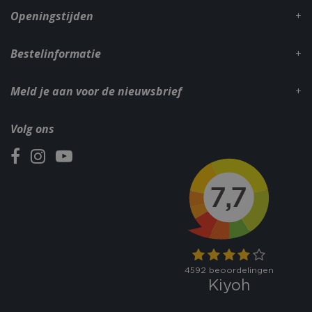
Openingstijden
Bestelinformatie
Meld je aan voor de nieuwsbrief
Volg ons
VISITOR_PRIVACY_METADATA
5 maand
YouTube
weke
.youtube.com