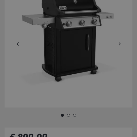
€
899
,
99