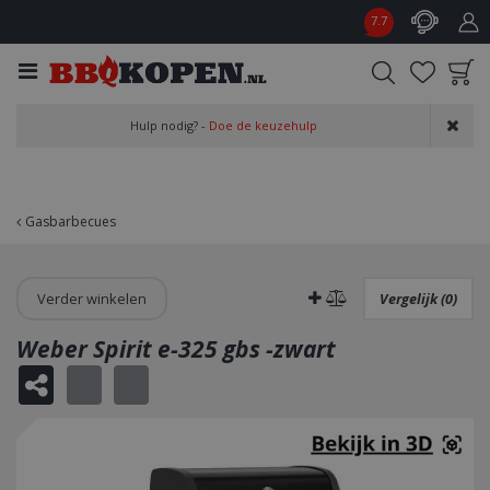
G
7.7
a
n
a
a
Product toegevoegd
r
Hulp nodig? -
Doe de keuzehulp
aan wensenlijst
c
o
n
t
Gasbarbecues
e
n
t
Verder winkelen
Vergelijk (0)
Weber Spirit e-325 gbs -zwart