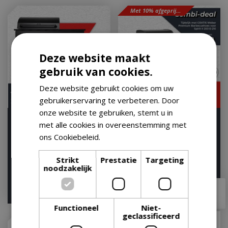
Met 10% afgeprijsd
Deze website maakt
gebruik van cookies.
Deze website gebruikt cookies om uw
gebruikerservaring te verbeteren. Door
onze website te gebruiken, stemt u in
Boretti Luciano Nero
Weber Spirit e-225 gbs -
met alle cookies in overeenstemming met
Outdoor Kitchen
zwart
ons Cookiebeleid.
Lees verder
Op voorraad
Op voorraad
Strikt
Prestatie
Targeting
noodzakelijk
€
2.799
,
00
€
599
,
99
€
2.399
,
00
€
494
,
10
Functioneel
Niet-
geclassificeerd