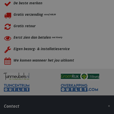
De beste merken
Gratis verzending
vanaf €49,99
Gratis retour
Eerst zien dan betalen
met Riverty
Eigen bezorg- & installatieservice
_gid
1 dag
Google LLC
.bbqkopen.nl
We komen wanneer het jou uitkomt
Contact
CookieScriptConsent
1 maan
CookieScript
dage
www.bbqkopen.nl