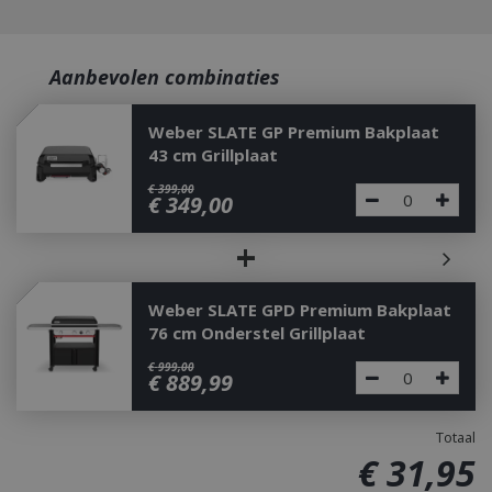
Aanbevolen combinaties
Weber SLATE GP Premium Bakplaat
43 cm Grillplaat
€
399
,
00
€
349
,
00
+
Weber SLATE GPD Premium Bakplaat
76 cm Onderstel Grillplaat
€
999
,
00
€
889
,
99
Totaal
€
31
,
95