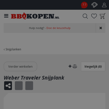
G
7.7
a
n
a
a
Product toegevoegd
r
Hulp nodig? -
Doe de keuzehulp
aan wensenlijst
c
o
n
t
Snijplanken
e
n
t
Verder winkelen
Vergelijk (0)
Weber Traveler Snijplank