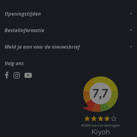
dage
www.bbqkopen.nl
Openingstijden
Bestelinformatie
Meld je aan voor de nieuwsbrief
VISITOR_PRIVACY_METADATA
5 maand
YouTube
Volg ons
weke
.youtube.com