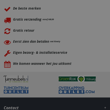
De beste merken
Gratis verzending
vanaf €49,99
Gratis retour
Eerst zien dan betalen
met Riverty
Eigen bezorg- & installatieservice
_gid
1 dag
Google LLC
.bbqkopen.nl
We komen wanneer het jou uitkomt
Contact
CookieScriptConsent
1 maan
CookieScript