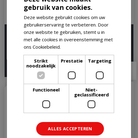
gebruik van cookies.
Deze website gebruikt cookies om uw
gebruikerservaring te verbeteren. Door
Weber Pizzaspatel BBQ
onze website te gebruiken, stemt u in
Weber Style BBQ Spatel
Spatel Origineel RVS
RVS
met alle cookies in overeenstemming met
Let op: bijna uitverkocht!
Let op: bijna uitverkocht!
ons Cookiebeleid.
Lees verder
Strikt
Prestatie
Targeting
noodzakelijk
€
32
,
99
€
67
,
95
€
14
,
99
Functioneel
Niet-
geclassificeerd
ALLES ACCEPTEREN