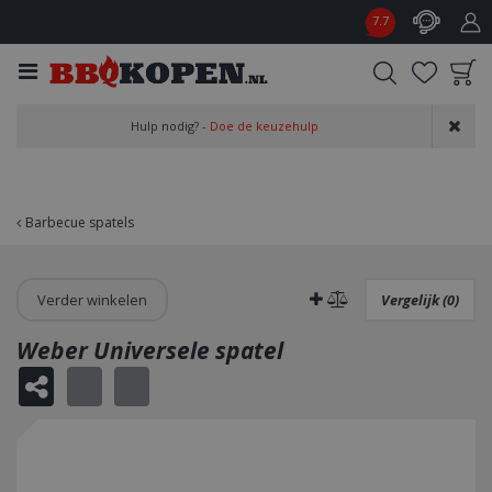
G
7.7
a
n
a
a
Product toegevoegd
r
Hulp nodig? -
Doe de keuzehulp
aan wensenlijst
c
o
n
t
Barbecue spatels
e
n
t
Verder winkelen
Vergelijk (0)
Weber Universele spatel