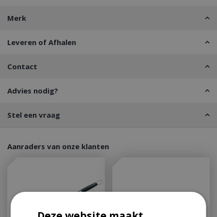
Merk
Leveren of Afhalen
Contact
Advies nodig?
Stel een vraag
Aanraders van onze klanten
Deze website maakt