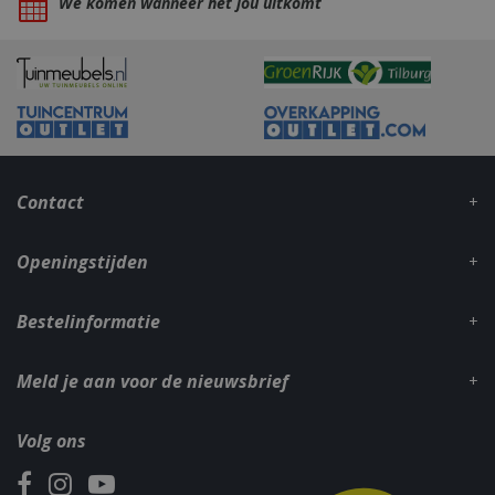
We komen wanneer het jou uitkomt
_gid
1 dag
Google LLC
.bbqkopen.nl
Contact
Openingstijden
Bestelinformatie
CookieScriptConsent
1 maan
CookieScript
dage
www.bbqkopen.nl
Meld je aan voor de nieuwsbrief
Volg ons