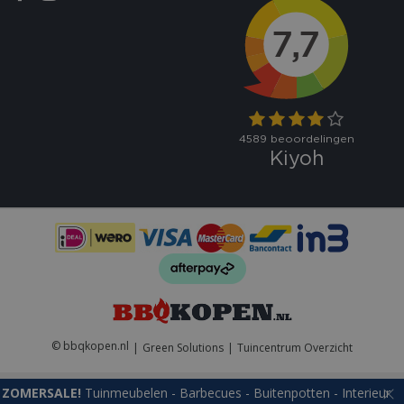
VISITOR_PRIVACY_METADATA
5 maand
YouTube
weke
.youtube.com
© bbqkopen.nl
Green Solutions
Tuincentrum Overzicht
ZOMERSALE!
Tuinmeubelen - Barbecues - Buitenpotten - Interieur