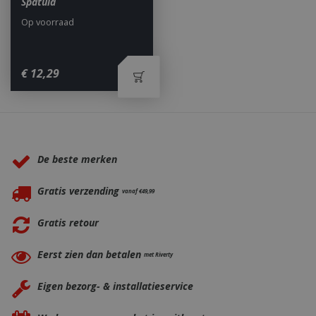
Spatula
Op voorraad
€
12
,
29
_ga
1 jaar
Google LLC
maan
.bbqkopen.nl
Waarom BBQkopen.nl?
De beste merken
Gratis verzending
vanaf €49,99
Gratis retour
Eerst zien dan betalen
met Riverty
Eigen bezorg- & installatieservice