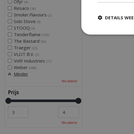
Ofyr
(4)
Resaco
(18)
Smokin Flavours
(2)
DETAILS WE
Solo Stove
(4)
STOOQ
(4)
Tenderflame
(139)
The Bastard
(56)
Strikt
Traeger
(22)
VLOT B.V.
(3)
Strikt noodzakelijke
Volt! Industries
(17)
accountbeheer. De w
Weber
(398)
Minder
Naam
Wis selectie
__cf_bm
Prijs
_ga
Wis selectie