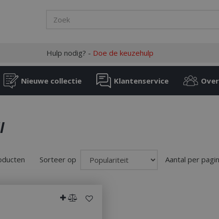
Hulp nodig? -
Doe de keuzehulp
Nieuwe collectie
Klantenservice
Over
l
roducten
Sorteer op
Aantal per pagi