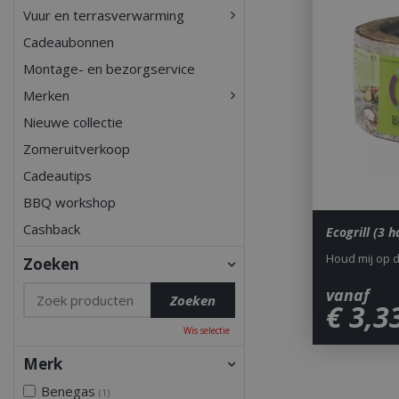
Vuur en terrasverwarming
Cadeaubonnen
Montage- en bezorgservice
Merken
Nieuwe collectie
Zomeruitverkoop
Cadeautips
BBQ workshop
Cashback
Ecogrill (3 
Houd mij op 
Zoeken
vanaf
€
3
,
3
Wis selectie
Merk
Benegas
(1)