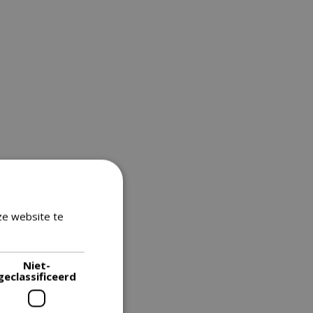
ze website te
Lees verder
Niet-
geclassificeerd