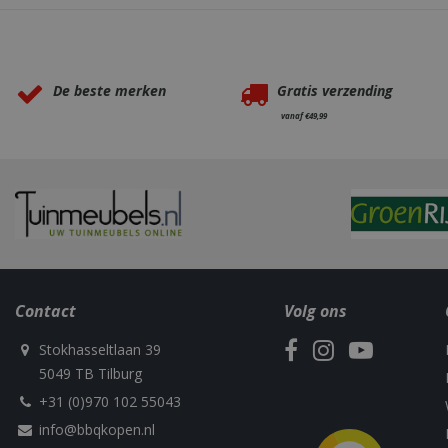
Waarom BBQkopen.nl?
De beste merken
Gratis verzending
_gid
vanaf €49,99
CookieScriptCons
VISITOR_PRIVAC
Contact
Volg ons
Stokhasseltlaan 39
5049 TB Tilburg
+31 (0)970 102 55043
info@bbqkopen.nl
Naam
Naam
Naam