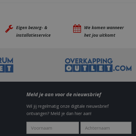
nd used to calculate
data for the sites
 is set to expire
s customisable by
Eigen bezorg- &
We komen wanneer
ted with Google
ears to be a new
installatieservice
het jou uitkomt
no information is
ears to store and
h page visited.
door de Cookie-
ookievoorkeuren
. De cookie-banner
dzakelijk om
 om de
er en
actie met de site
gegevens over de
Meld je aan voor de nieuwsbrief
r met betrekking
d en instellingen,
n gerespecteerd
Wil jij regelmatig onze digitale nieuwsbrief
ontvangen? Meld je dan hier aan!