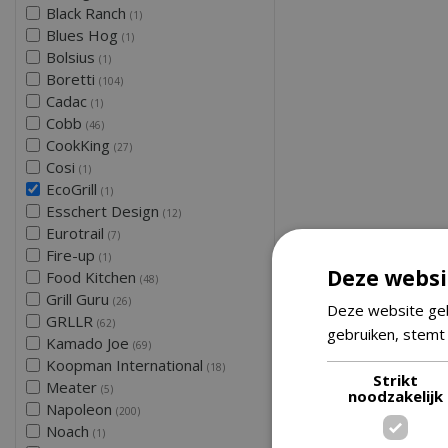
Black Ranch
(1)
Blues Hog
(1)
Bolsius
(1)
Boretti
(104)
Cadac
(1)
Cobb
(46)
CookKing
(27)
Cosi
(1)
EcoGrill
(1)
Esschert Design
(12)
Eurotrail
(7)
Fire-up
(1)
Deze websi
Food Kitchen
(48)
Grill Guru
(26)
Deze website geb
GRLLR
(62)
gebruiken, stemt
Kamado Joe
(69)
Koopman International
(18)
Strikt
Meater
(5)
noodzakelijk
Napoleon
(200)
Noach
(1)