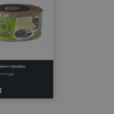
halen=1 betalen)
de hoogte
3