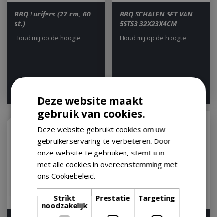
BBQ Lucifers (27 cm, 60
BBQ SCHALEN SET VAN
st.)
5STS3 32X23X4CM
Houd mij op de hoogte
Houd mij op de hoogte
€
2
,
95
€
1
,
80
€
2
,
80
Deze website maakt
gebruik van cookies.
Deze website gebruikt cookies om uw
gebruikerservaring te verbeteren. Door
onze website te gebruiken, stemt u in
met alle cookies in overeenstemming met
ons Cookiebeleid.
Lees verder
Strikt
Prestatie
Targeting
noodzakelijk