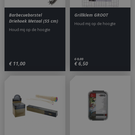
Barbecueborstel
Grillklem GROOT
Driehoek Metaal (55 cm)
Houd mij op de hoogte
Houd mij op de hoogte
€
9
,
99
€
11
,
00
€
6
,
50