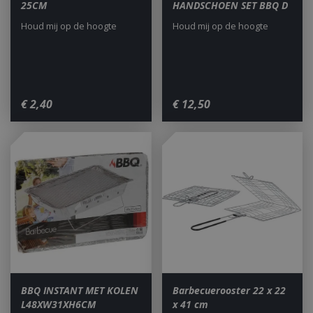
25CM
HANDSCHOEN SET BBQ D
Strikt noodzakelijke cookies maken de
kernfunctionaliteiten van de website mogelijk,
Houd mij op de hoogte
Houd mij op de hoogte
zoals gebruikersaanmelding en accountbeheer.
De website kan niet goed worden gebruikt zonder
de strikt noodzakelijke cookies.
Aanbieder
/
Naam
Vervald
Domein
€
2
,
40
€
12
,
50
__cf_bm
29 minut
Cloudflare Inc.
second
.db.sleak.chat
_ga
1 jaar
Google LLC
maan
.bbqkopen.nl
BBQ INSTANT MET KOLEN
Barbecuerooster 22 x 22
L48XW31XH6CM
x 41 cm