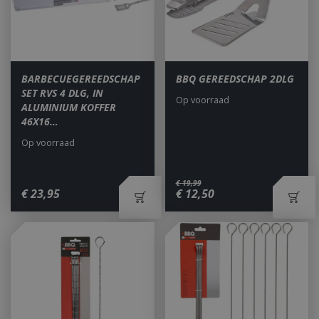
BARBECUEGEREEDSCHAP
BBQ GEREEDSCHAP 2DLG
SET RVS 4 DLG, IN
Op voorraad
ALUMINIUM KOFFER
46X16…
Op voorraad
€
19
,
99
€
23
,
95
€
12
,
50