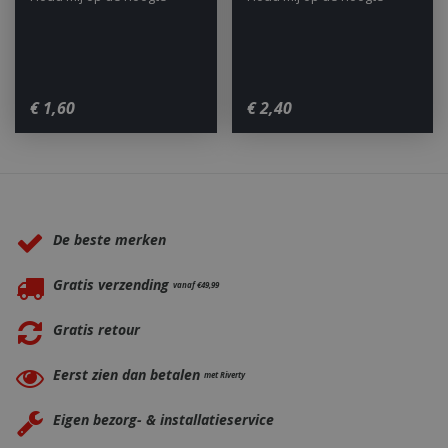
CookieScriptConsent
1 maan
CookieScript
dage
www.bbqkopen.nl
€
1
,
60
€
2
,
40
Waarom BBQkopen.nl?
De beste merken
Gratis verzending
VISITOR_PRIVACY_METADATA
5 maand
YouTube
vanaf €49,99
weke
.youtube.com
Gratis retour
Eerst zien dan betalen
met Riverty
Eigen bezorg- & installatieservice