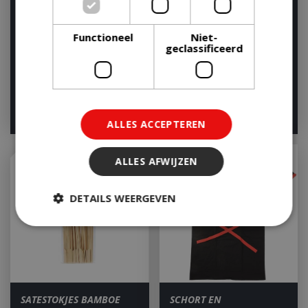
BBQ BORSTEL 3 DUBBELE
TUINFAKKEL BAMBOE
BORSTELS
120CM ZWART
Functioneel
Niet-
Houd mij op de hoogte
Houd mij op de hoogte
geclassificeerd
€
5
,
50
€
3
,
80
ALLES ACCEPTEREN
ALLES AFWIJZEN
DETAILS WEERGEVEN
Strikt noodzakelijk
Prestatie
Targeting
Functioneel
Niet-geclassificeerd
SATESTOKJES BAMBOE
SCHORT EN