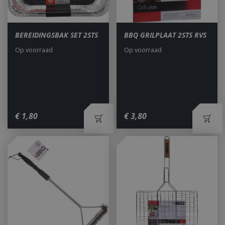
BEREIDINGSBAK SET 2STS
BBQ GRILPLAAT 2STS RVS
Op voorraad
Op voorraad
€
1
,
80
€
3
,
80