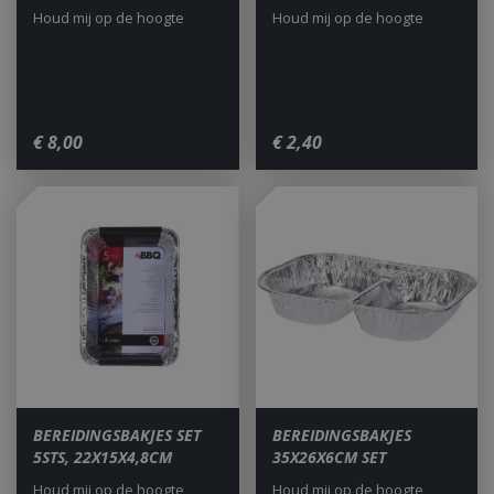
Houd mij op de hoogte
Houd mij op de hoogte
€
8
,
00
€
2
,
40
_gid
1 dag
Google LLC
.bbqkopen.nl
BEREIDINGSBAKJES SET
BEREIDINGSBAKJES
5STS, 22X15X4,8CM
35X26X6CM SET
Houd mij op de hoogte
Houd mij op de hoogte