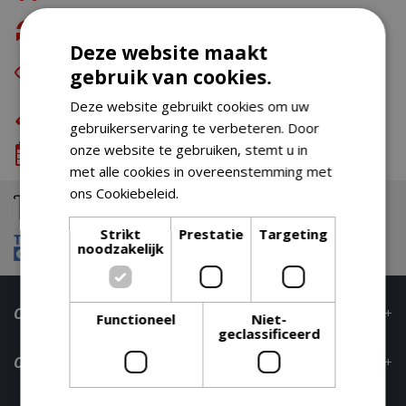
Gratis retour
Deze website maakt
Eerst zien dan betalen
met Riverty
gebruik van cookies.
Deze website gebruikt cookies om uw
Eigen bezorg- & installatieservice
gebruikerservaring te verbeteren. Door
onze website te gebruiken, stemt u in
We komen wanneer het jou uitkomt
met alle cookies in overeenstemming met
ons Cookiebeleid.
Lees verder
Strikt
Prestatie
Targeting
noodzakelijk
Contact
Functioneel
Niet-
geclassificeerd
Openingstijden