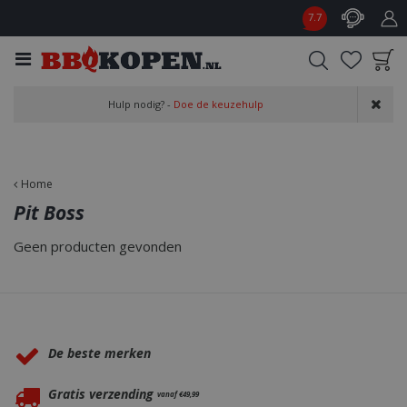
G
7.7
a
n
a
a
Product toegevoegd
r
Hulp nodig? -
Doe de keuzehulp
aan wensenlijst
c
o
n
t
Home
e
Pit Boss
n
t
Geen producten gevonden
Waarom BBQkopen.nl?
De beste merken
Gratis verzending
vanaf €49,99