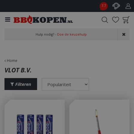
G
7.7
a
n
a
a
Product toegevoegd
r
Hulp nodig? -
Doe de keuzehulp
aan wensenlijst
c
o
n
t
Home
e
VLOT B.V.
n
t
Filteren