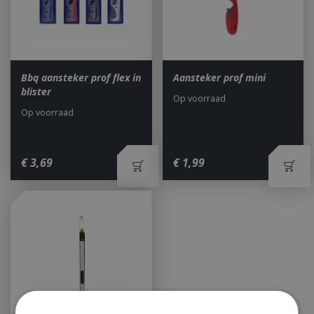
Bbq aansteker prof flex in
Aansteker prof mini
blister
Op voorraad
Op voorraad
€
3
,
69
€
1
,
99