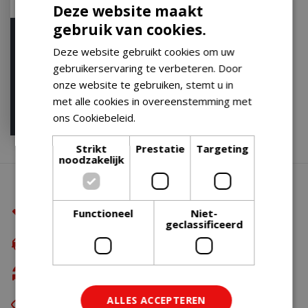
Deze website maakt
gebruik van cookies.
Aansteker tube 210mm
blister
Deze website gebruikt cookies om uw
gebruikerservaring te verbeteren. Door
Op voorraad
onze website te gebruiken, stemt u in
met alle cookies in overeenstemming met
€
2
,
99
ons Cookiebeleid.
Lees verder
Strikt
Prestatie
Targeting
noodzakelijk
Waarom BBQkopen.nl?
De beste merken
Functioneel
Niet-
geclassificeerd
Gratis verzending
vanaf €49,99
Gratis retour
ALLES ACCEPTEREN
Eerst zien dan betalen
met Riverty