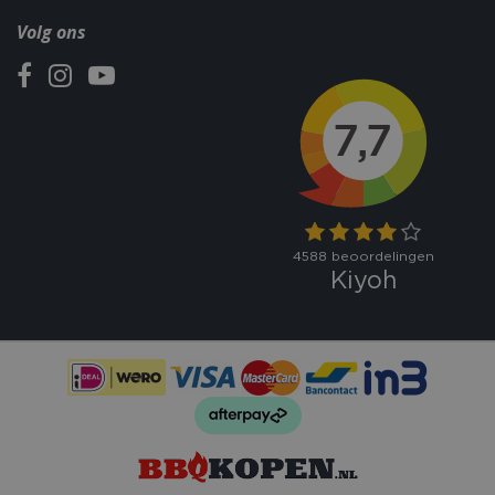
Volg ons
_ga
1 jaar
Google LLC
maan
.bbqkopen.nl