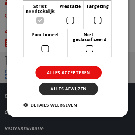
Gratis retour
Strikt
Prestatie
Targeting
noodzakelijk
Eerst zien dan betalen
met Riverty
Eigen bezorg- & installatieservice
Functioneel
Niet-
geclassificeerd
We komen wanneer het jou uitkomt
ALLES ACCEPTEREN
ALLES AFWIJZEN
Contact
DETAILS WEERGEVEN
Openingstijden
Bestelinformatie
Strikt noodzakelijk
Prestatie