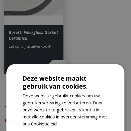
Boretti Fiberglass Gasket
Ceramica
Let op: bijna uitverkocht!
€
80
,
95
Deze website maakt
gebruik van cookies.
Waarom BBQkopen.nl?
Deze website gebruikt cookies om uw
gebruikerservaring te verbeteren. Door
De beste merken
onze website te gebruiken, stemt u in
met alle cookies in overeenstemming met
Gratis verzending
vanaf €49,99
ons Cookiebeleid.
Lees verder