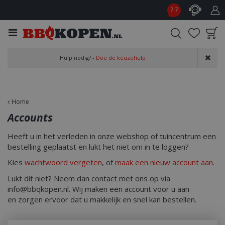
G
7.7
a
n
a
a
Product toegevoegd
r
Hulp nodig? -
Doe de keuzehulp
aan wensenlijst
c
o
n
t
Home
e
Accounts
n
t
Heeft u in het verleden in onze webshop of tuincentrum een
bestelling geplaatst en lukt het niet om in te loggen?
Kies
wachtwoord vergeten
, of
maak een nieuw account aan
.
Lukt dit niet? Neem dan contact met ons op via
info@bbqkopen.nl. Wij maken een account voor u aan
en zorgen ervoor dat u makkelijk en snel kan bestellen.