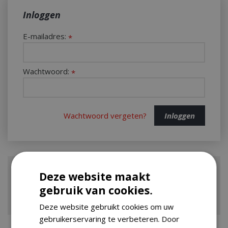
Inloggen
E-mailadres:
*
Wachtwoord:
*
Wachtwoord vergeten?
Deze website maakt
Registreer uw accounts
gebruik van cookies.
Klik hier om uw accounts te registreren
Deze website gebruikt cookies om uw
gebruikerservaring te verbeteren. Door