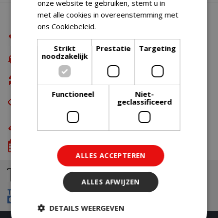
onze website te gebruiken, stemt u in
met alle cookies in overeenstemming met
Waarom BBQkopen.nl?
ons Cookiebeleid.
Lees verder
De beste merken
Strikt
Prestatie
Targeting
noodzakelijk
Gratis verzending
vanaf €49,99
Gratis retour
Functioneel
Niet-
Eerst zien dan betalen
geclassificeerd
met Riverty
Eigen bezorg- & installatieservice
We komen wanneer het jou uitkomt
ALLES ACCEPTEREN
ALLES AFWIJZEN
DETAILS WEERGEVEN