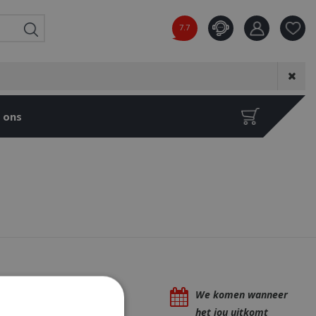
7.7
Product toeg
aan wensenl
 ons
Eigen bezorg- &
We komen wanneer
installatieservice
het jou uitkomt