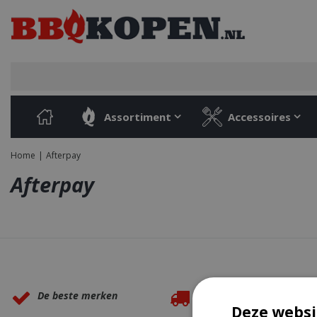
Ga
naar
content
Assortiment
Accessoires
Home
Afterpay
Afterpay
Waarom BBQkopen.nl?
De beste merken
Gratis verzending
Deze websi
vanaf €49,99