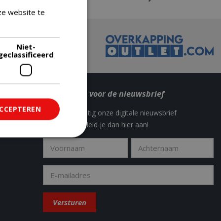
ze website te
Lees verder
Niet-
geclassificeerd
Meld je aan voor de nieuwsbrief
ACCEPTEREN
Wil jij regelmatig onze digitale nieuwsbrief
ontvangen? Meld je dan hier aan!
ficeerd
saanmelding en
om onderscheid te