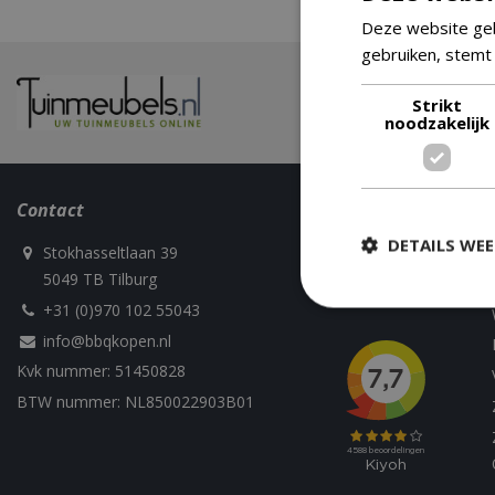
Deze website geb
gebruiken, stemt
Strikt
noodzakelijk
Contact
Volg ons
DETAILS WE
Stokhasseltlaan 39
5049 TB Tilburg
+31 (0)970 102 55043
info@bbqkopen.nl
Strikt
Kvk nummer: 51450828
Strikt noodzakelijke
BTW nummer: NL850022903B01
accountbeheer. De w
Naam
__cf_bm