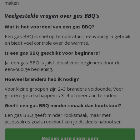
maken.
Veelgestelde vragen over gas BBQ’s
Wat is het voordeel van een gas BBQ?
Een gas BBQ is snel op temperatuur, eenvoudig in gebruik
en biedt veel controle over de warmte.
Is een gas BBQ geschikt voor beginners?
CookieScriptConsent
1 maan
CookieScript
dage
www.bbqkopen.nl
Ja, een gas BBQ is juist ideaal voor beginners door de
eenvoudige bediening.
Hoeveel branders heb ik nodig?
Voor kleine groepen zijn 2–3 branders voldoende. Voor
grotere gezelschappen is 3–4 of meer aan te raden.
Geeft een gas BBQ minder smaak dan houtskool?
Een gas BBQ geeft minder rooksmaak, maar met
accessoires zoals rookhout kun je dit deels nabootsen.
VISITOR_PRIVACY_METADATA
5 maand
YouTube
weke
.youtube.com
Bezoek onze showroom