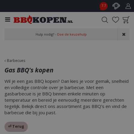
G
7.7
a
n
a
a
Product toegevoegd
r
Hulp nodig? -
Doe de keuzehulp
aan wensenlijst
c
o
n
t
Barbecues
e
Gas BBQ's kopen
n
t
Wil je een gas BBQ kopen? Dan kies je voor gemak, snelheid
en volledige controle over je barbecue. Met een
gasbarbecue is je BBQ binnen enkele minuten op
temperatuur en bereid je eenvoudig meerdere gerechten
tegelijk. Bekijk direct ons assortiment gas BBQ’s en vind de
barbecue die bij jou past.
⏎ Terug