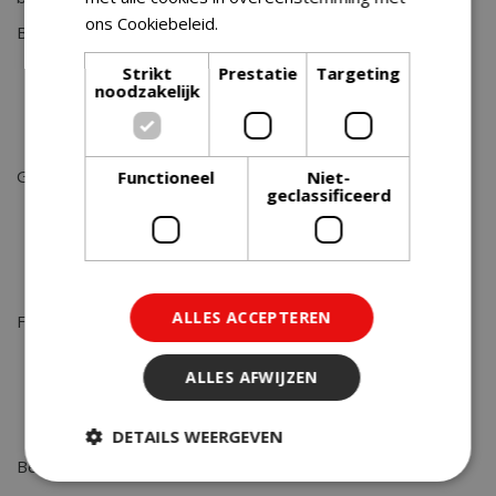
ons Cookiebeleid.
Lees verder
Beginner
Strikt
Prestatie
Targeting
Compact model met 2–3 branders
noodzakelijk
Eenvoudige bediening
Ideaal voor kleine tuinen of balkons
Gezin
Functioneel
Niet-
geclassificeerd
3–4 branders
Groter grilloppervlak
Geschikt voor meerdere gerechten tegelijk
ALLES ACCEPTEREN
Fanatieke BBQ’er
4+ branders of buitenkeuken
ALLES AFWIJZEN
Extra functies zoals zijbranders
Maximale controle en veelzijdigheid
DETAILS WEERGEVEN
Bekijk ook: