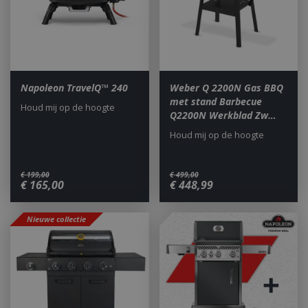
Napoleon TravelQ™ 240
Weber Q 2200N Gas BBQ
met stand Barbecue
Houd mij op de hoogte
Q2200N Werkblad Zw…
Houd mij op de hoogte
€
199
,
00
€
499
,
00
€
165
,
00
€
448
,
99
Nieuwe collectie