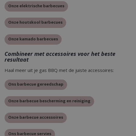
Onze elektrische barbecues
Strikt noodzakelijk
Prestatie
Targeting
Functioneel
Onze houtskool barbecues
Niet-geclassificeerd
Strikt noodzakelijke cookies maken de
Onze kamado barbecues
kernfunctionaliteiten van de website mogelijk,
zoals gebruikersaanmelding en accountbeheer.
De website kan niet goed worden gebruikt zonder
Combineer met accessoires voor het beste
de strikt noodzakelijke cookies.
resultaat
Aanbieder
/
Naam
Vervald
Haal meer uit je gas BBQ met de juiste accessoires:
Domein
__cf_bm
29 minut
Cloudflare Inc.
second
.db.sleak.chat
Ons barbecue gereedschap
Onze barbecue bescherming en reiniging
Onze barbecue accessoires
_ga
1 jaar
Google LLC
Ons barbecue servies
maan
.bbqkopen.nl