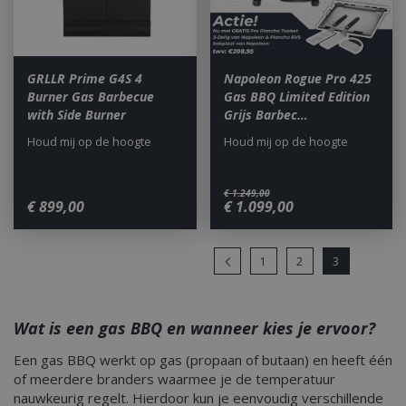
GRLLR Prime G4S 4
Napoleon Rogue Pro 425
Burner Gas Barbecue
Gas BBQ Limited Edition
with Side Burner
Grijs Barbec…
Houd mij op de hoogte
Houd mij op de hoogte
€
1.249
,
00
€
899
,
00
€
1.099
,
00
1
2
3
Wat is een gas BBQ en wanneer kies je ervoor?
Een gas BBQ werkt op gas (propaan of butaan) en heeft één
of meerdere branders waarmee je de temperatuur
nauwkeurig regelt. Hierdoor kun je eenvoudig verschillende