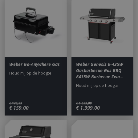
Weber Go-Anywhere Gas
Weber Genesis E-435W
Gasbarbecue Gas BBQ
Houd mij op de hoogte
E435W Barbecue Zwa…
Houd mij op de hoogte
€
179
,
99
€
1.599
,
00
€
159
,
00
€
1.399
,
00