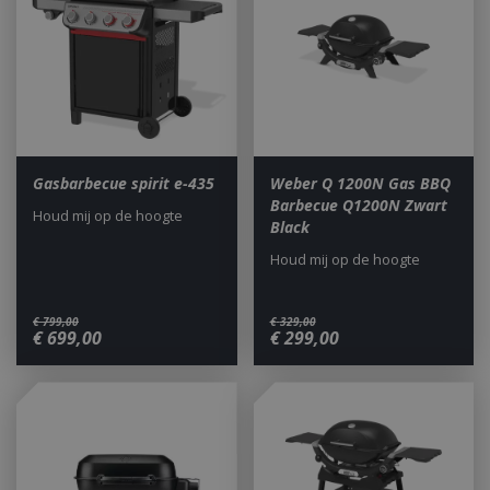
Gasbarbecue spirit e-435
Weber Q 1200N Gas BBQ
Barbecue Q1200N Zwart
Houd mij op de hoogte
Black
Houd mij op de hoogte
€
799
,
00
€
329
,
00
€
699
,
00
€
299
,
00