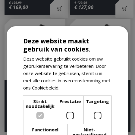
€
199
,
99
€
129
,
99
€
169
,
00
€
127
,
90
Deze website maakt
gebruik van cookies.
Deze website gebruikt cookies om uw
gebruikerservaring te verbeteren. Door
onze website te gebruiken, stemt u in
met alle cookies in overeenstemming met
Weber Original Kettle e-
ons Cookiebeleid.
Lees verder
Weber Original Kettle e-
4710 - Zwart
5710 zwart
Strikt
Prestatie
Targeting
Houd mij op de hoogte
Houd mij op de hoogte
noodzakelijk
€
199
,
99
€
249
,
00
€
179
,
00
€
189
,
00
Functioneel
Niet-
geclassificeerd