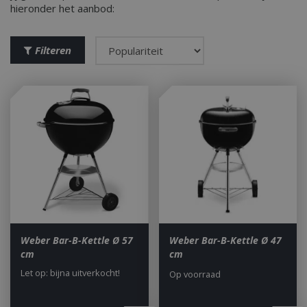
hieronder het aanbod:
Filteren
Weber Bar-B-Kettle Ø 57
Weber Bar-B-Kettle Ø 47
cm
cm
Let op: bijna uitverkocht!
Op voorraad