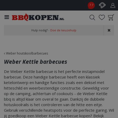
G
7.7
a
n
a
a
Product toegevoegd
r
Hulp nodig? -
Doe de keuzehulp
aan wensenlijst
c
o
n
t
Weber houtskoolbarbecues
e
Weber Kettle barbecues
n
t
De Weber Kettle barbecue is het perfecte instapmodel
barbecue. Deze handige barbecue heeft een klassiek
ketelontwerp en handige functies zoals een deksel met
hitteschild en weerbestendige constructie. Geweldig voor
op de camping, achtertuin of cookouts - de Weber Kettle
bbq is altijd klaar om overal te gaan. Dankzij de dubbele
hotuskoolrails is het controleren van de hitte een eitje.
Gebruik verschillende heatspots voor de perfecte garing. Wil
jij goedkoop een Weber Kettle barbecue kopen? Bekijk