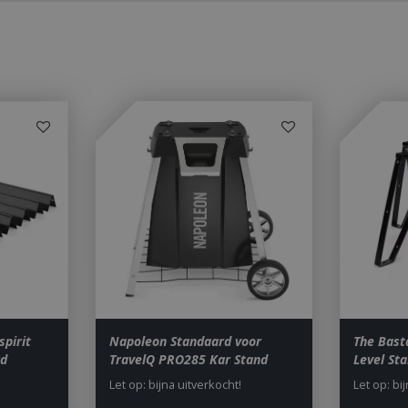
1 jaar 1
This cookie name is asssocia
Google LLC
maand
Universal Analytics - which is 
.bbqkopen.nl
to Google's more commonly u
service. This cookie is used t
users by assigning a randoml
number as a client identifier. 
each page request in a site a
visitor, session and campaign 
analytics reports. By default it
after 2 years, although this i
website owners.
1 dag
This cookie name is asssocia
Google LLC
Universal Analytics. This app
.bbqkopen.nl
cookie and as of Spring 2017 
available from Google. It app
update a unique value for eac
ent
1 maand 2
Deze cookie wordt gebruikt 
CookieScript
dagen
Script.com-service om de c
www.bbqkopen.nl
van bezoekers te onthouden
van Cookie-Script.com is noo
correct te werken.
Y_METADATA
5 maanden 4
Deze cookie wordt gebruikt
YouTube
weken
toestemming van de gebruik
.youtube.com
privacykeuzes voor hun inter
spirit
Napoleon Standaard voor
The Bast
op te slaan. Het registreert 
rd
TravelQ PRO285 Kar Stand
Level St
toestemming van de bezoeke
tot verschillende privacybelei
Let op: bijna uitverkocht!
Let op: bi
zodat hun voorkeuren worde
in toekomstige sessies.