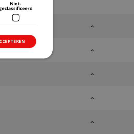
Niet-
geclassificeerd
ACCEPTEREN
ficeerd
saanmelding en
om onderscheid te
 Dit is gunstig
rapporten te
uik van hun