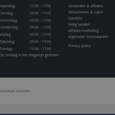
.youtube.com
5 maanden 4
849141-
.bbqkopen.nl
11 maanden 4
Used for saving chat histor
Maandag
11:00 - 17:00
Verzenden & afhalen
weken
weken
chat widget
Retourneren & ruilen
Dinsdag
09:30 - 17:00
Sessie
Deze cookie wordt door YouTube ingest
Google LLC
van ingesloten video's bij te houden.
Garantie
.youtube.com
Woensdag
09:30 - 17:00
Veilig betalen
1 jaar 3 weken
This cookie carries out information abou
Google LLC
Donderdag
09:30 - 17:00
uses the website and any advertising that
.doubleclick.net
Affiliate marketing
have seen before visiting the said website
Vrijdag
09:30 - 17:00
Algemene Voorwaarden
Zaterdag
09:00 - 17:00
Privacy policy
Zondag
11:00 - 17:00
Op zondag is het magazijn gesloten
incentrum Overzicht