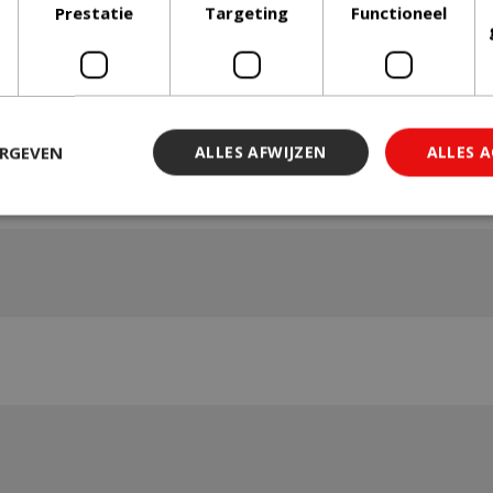
Prestatie
Targeting
Functioneel
ERGEVEN
ALLES AFWIJZEN
ALLES 
 noodzakelijk
Prestatie
Targeting
Functioneel
Niet-geclassi
 cookies maken de kernfunctionaliteiten van de website mogelijk, zoals gebruiker
ebsite kan niet goed worden gebruikt zonder de strikt noodzakelijke cookies.
Aanbieder
/
Vervaldatum
Omschrijving
Domein
29 minuten 59
Deze cookie wordt gebruikt 
Cloudflare Inc.
seconden
maken tussen mensen en bots.
.db.sleak.chat
voor de website, om geldige 
kunnen maken over het gebr
website.