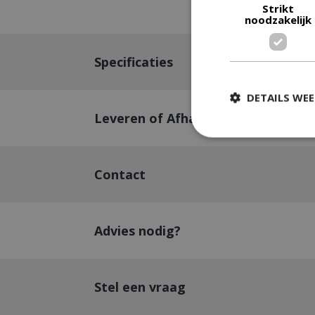
Strikt
noodzakelijk
Specificaties
DETAILS WE
Leveren of Afhalen
Strikt
Contact
Strikt noodzakelijke
accountbeheer. De w
Advies nodig?
Naam
__cf_bm
Stel een vraag