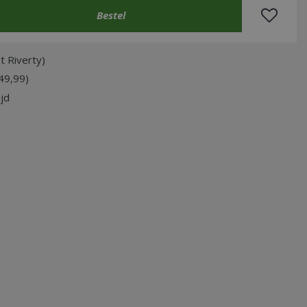
t Riverty)
49,99)
jd