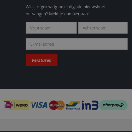
y in the Sleakchat
Wil jij regelmatig onze digitale nieuwsbrief
ontvangen? Meld je dan hier aan!
eld om weergaven
t how the end user
 the end user may
.