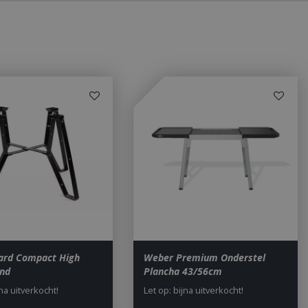
ted with Google
a significant update
sed analytics
o distinguish unique
y generated
It is included in
nd used to calculate
data for the sites
 is set to expire
s customisable by
ted with Google
ears to be a new
no information is
ears to store and
h page visited.
door de Cookie-
ookievoorkeuren
. De cookie-banner
dzakelijk om
 om de
er en
actie met de site
ard Compact High
Weber Premium Onderstel
gegevens over de
and
Plancha 43/56cm
r met betrekking
d en instellingen,
jna uitverkocht!
Let op: bijna uitverkocht!
n gerespecteerd