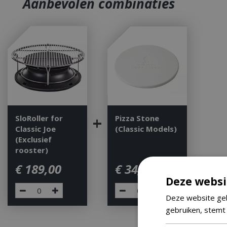
Aanbevolen combinaties
+
SloRoller for
Pizza Stone
Classic Joe
(Classic Models)
(Exclusief
rooster)
€
189
,
00
€
34
,
90
Deze websi
Deze website geb
gebruiken, stemt