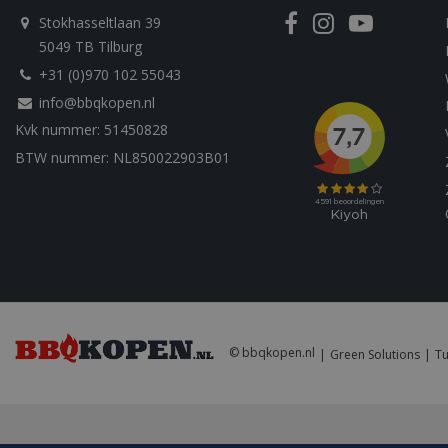
__Secure-YNID
sleakVisitorId_4f
Stokhasseltlaan 39
c885-4f83-9ea7-
e52aaa62aa9f
5049 TB Tilburg
YSC
+31 (0)970 102 55043
IDE
info@bbqkopen.nl
Kvk nummer: 51450828
BTW nummer: NL850022903B01
© bbqkopen.nl
Green Solutions
Tu