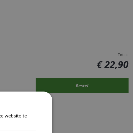
Totaal
€
22
,
90
ze website te
Lees verder