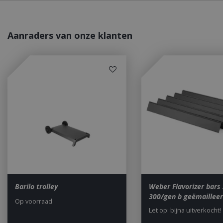
_ga
Aanraders van onze klanten
_gid
CookieScriptCons
VISITOR_PRIVAC
Barilo trolley
Weber Flavorizer bars 
300/gen b geëmaillee
Op voorraad
Let op: bijna uitverkocht!