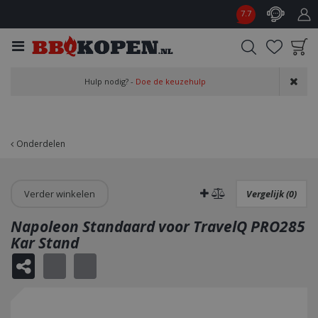
G
7.7
a
n
a
a
Product toegevoegd
r
Hulp nodig? -
Doe de keuzehulp
aan wensenlijst
c
o
n
t
Onderdelen
e
n
t
Verder winkelen
Vergelijk (0)
Napoleon Standaard voor TravelQ PRO285
Kar Stand