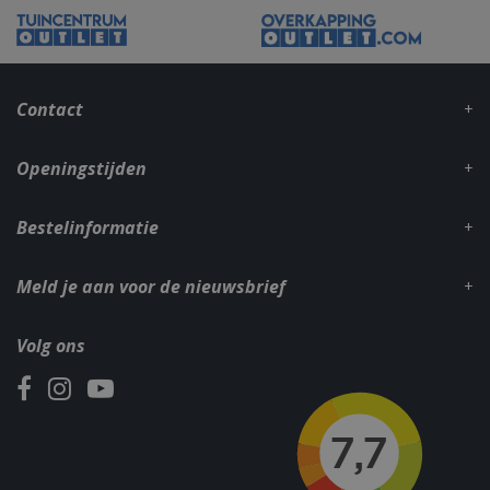
VISITOR_PRIVACY_METADATA
5 maand
YouTube
weke
.youtube.com
Contact
Openingstijden
Bestelinformatie
Meld je aan voor de nieuwsbrief
Volg ons
Naam
Aanbieder
/
Aanbieder
/
Domein
Verva
Naam
Vervaldatum
Omschrijvin
Domein
sleakChatId_4f849141-
.bbqkopen.nl
11 maa