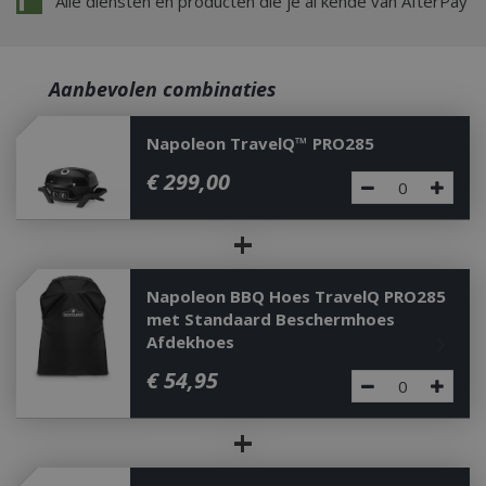
Alle diensten en producten die je al kende van AfterPay
Aanbevolen combinaties
Napoleon TravelQ™ PRO285
€
299
,
00
+
Napoleon BBQ Hoes TravelQ PRO285
met Standaard Beschermhoes
Afdekhoes
€
54
,
95
+