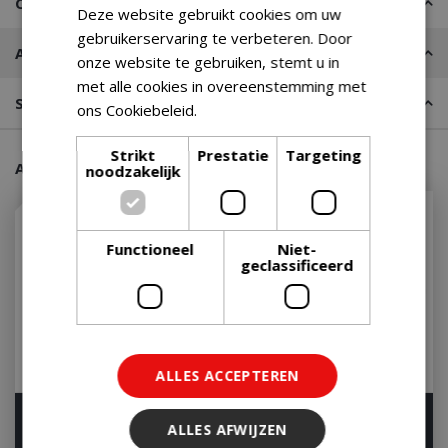
Contact
Deze website gebruikt cookies om uw
gebruikerservaring te verbeteren. Door
Advies nodig?
onze website te gebruiken, stemt u in
met alle cookies in overeenstemming met
Stel een vraag
ons Cookiebeleid.
Lees verder
Strikt
Prestatie
Targeting
Aanraders van onze klanten
noodzakelijk
Functioneel
Niet-
geclassificeerd
ALLES ACCEPTEREN
Barilo trolley
Weber Flavorizer bars
ALLES AFWIJZEN
spirit 300/gen b
Op voorraad