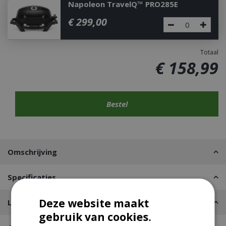
Napoleon TravelQ™ PRO285E
€
299
,
00
Totaal
€
158
,
99
Omschrijving
Specificaties
Deze website maakt
Leveren of Afhalen
gebruik van cookies.