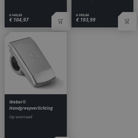
€
149
,
95
€
199
,
00
€
104
,
97
€
193
,
99
_ga
1 jaar
Google LLC
maan
.bbqkopen.nl
Weber®
Handgreepverlichting
Op voorraad