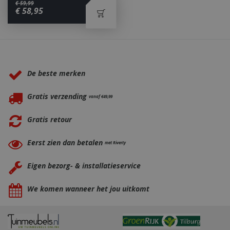
€
59
,
99
€
58
,
95
_gid
1 dag
Google LLC
.bbqkopen.nl
Waarom BBQkopen.nl?
De beste merken
Gratis verzending
vanaf €49,99
Gratis retour
CookieScriptConsent
1 maan
CookieScript
Eerst zien dan betalen
met Riverty
dage
www.bbqkopen.nl
Eigen bezorg- & installatieservice
We komen wanneer het jou uitkomt