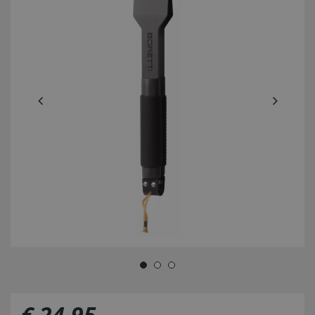
€
24
,
95