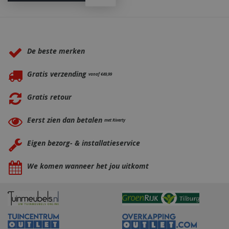
_ga
1 jaar
Google LLC
Waarom BBQkopen.nl?
maan
.bbqkopen.nl
De beste merken
Gratis verzending
vanaf €49,99
Gratis retour
Eerst zien dan betalen
met Riverty
Eigen bezorg- & installatieservice
We komen wanneer het jou uitkomt