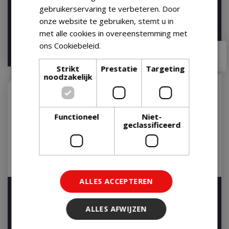
cmpct/sptl/brstl
Let op: bijna uitverkocht!
gebruikerservaring te verbeteren. Door
Let op: bijna uitverkocht!
onze website te gebruiken, stemt u in
met alle cookies in overeenstemming met
ons Cookiebeleid.
Lees verder
€
29
,
99
€
54
,
95
€
28
,
95
€
47
,
95
Strikt
Prestatie
Targeting
noodzakelijk
Functioneel
Niet-
geclassificeerd
ALLES ACCEPTEREN
Barbequetang
Grill Guru BBQ Tang
Let op: bijna uitverkocht!
Op voorraad
ALLES AFWIJZEN