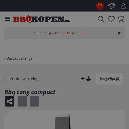
G
7.7
a
n
a
a
Product toegevoegd
r
Hulp nodig? -
Doe de keuzehulp
aan wensenlijst
c
o
n
t
Barbecue tangen
e
n
t
Verder winkelen
Vergelijk (0)
Bbq tang compact