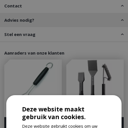
Contact
Advies nodig?
Stel een vraag
Aanraders van onze klanten
Deze website maakt
gebruik van cookies.
Weber Grate Lifter
Bbq basisset tang
Deze website gebruikt cookies om uw