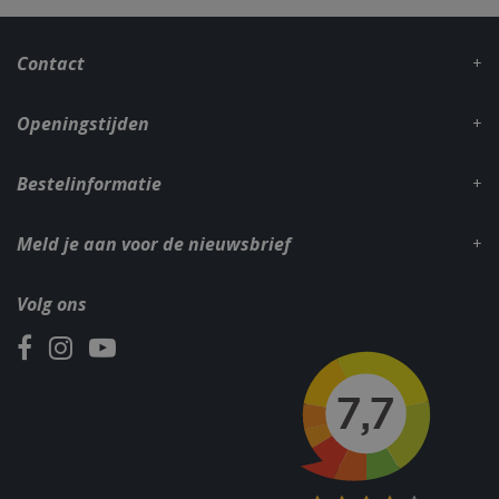
_gid
1 dag
Google LLC
.bbqkopen.nl
Contact
Openingstijden
Bestelinformatie
Meld je aan voor de nieuwsbrief
CookieScriptConsent
1 maan
CookieScript
dage
www.bbqkopen.nl
Volg ons