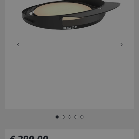
€
299
,
00