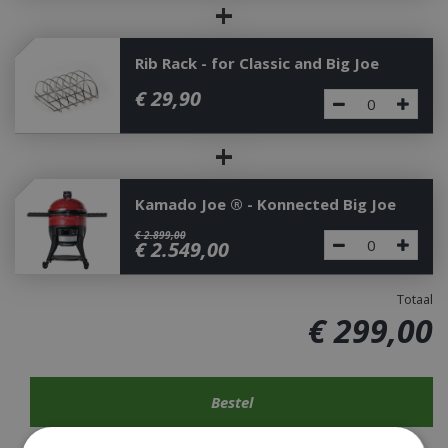
+
Rib Rack - for Classic and Big Joe
€
29
,
90
+
Kamado Joe ® - Konnected Big Joe
€
2.899
,
00
€
2.549
,
00
Totaal
€
299
,
00