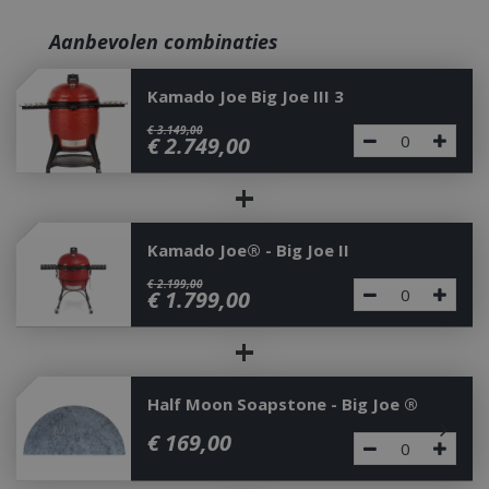
Aanbevolen combinaties
Kamado Joe Big Joe III 3
€
3.149
,
00
€
2.749
,
00
+
Kamado Joe® - Big Joe II
€
2.199
,
00
€
1.799
,
00
+
Half Moon Soapstone - Big Joe ®
€
169
,
00