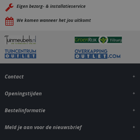
Eigen bezorg- & installatieservice
We komen wanneer het jou uitkomt
VISITOR_PRIVACY_METADATA
5 maand
YouTube
weke
.youtube.com
Contact
Openingstijden
Bestelinformatie
Meld je aan voor de nieuwsbrief