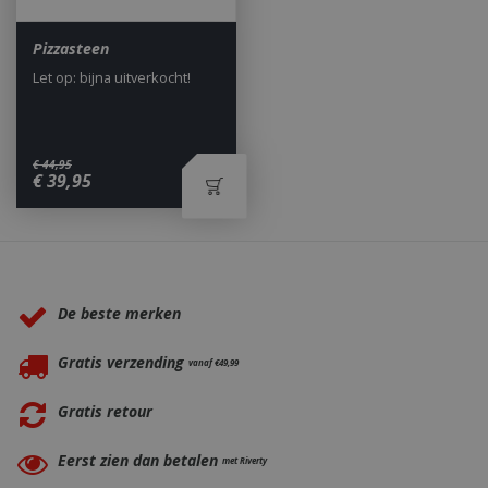
Pizzasteen
Let op: bijna uitverkocht!
_gid
1 dag
Google LLC
.bbqkopen.nl
€
44
,
95
€
39
,
95
Waarom BBQkopen.nl?
De beste merken
Gratis verzending
vanaf €49,99
CookieScriptConsent
1 maan
CookieScript
dage
www.bbqkopen.nl
Gratis retour
Eerst zien dan betalen
met Riverty