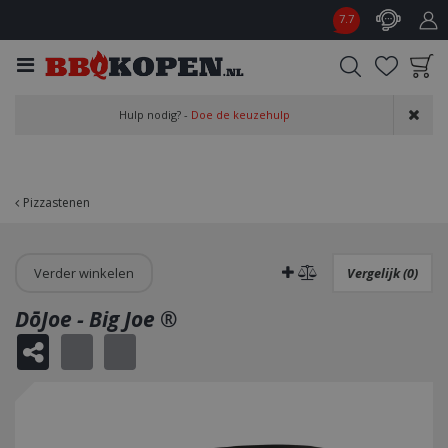
G
7.7
a
n
a
a
Product toegevoegd
r
Hulp nodig? -
Doe de keuzehulp
aan wensenlijst
c
o
n
t
Pizzastenen
e
n
t
Verder winkelen
Vergelijk (0)
DōJoe - Big Joe ®