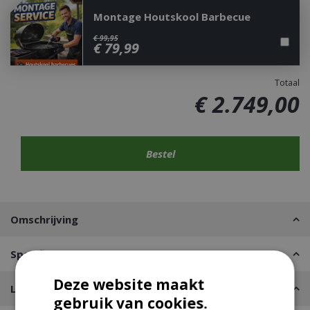
Montage Houtskool Barbecue
€
99
,
95
€
79
,
99
Totaal
€
2.749
,
00
Omschrijving
Specificaties
Deze website maakt
Leveren of Afhalen
gebruik van cookies.