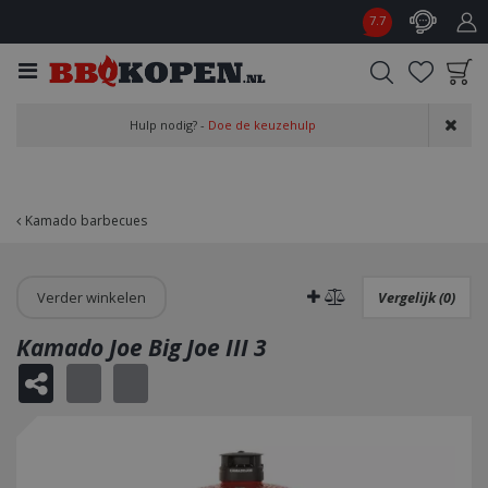
G
7.7
a
n
a
a
Product toegevoegd
r
Hulp nodig? -
Doe de keuzehulp
aan wensenlijst
c
o
n
t
Kamado barbecues
e
n
t
Verder winkelen
Vergelijk (0)
Kamado Joe Big Joe III 3