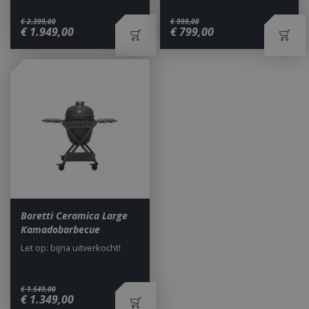
€
2.399
,
00
€
999
,
00
€
1.949
,
00
€
799
,
00
_ga
1 jaar
Google LLC
maan
.bbqkopen.nl
Boretti Ceramica Large
Kamadobarbecue
Let op: bijna uitverkocht!
€
1.549
,
00
€
1.349
,
00