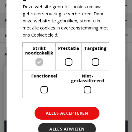
Contact
Deze website gebruikt cookies om uw
gebruikerservaring te verbeteren. Door
Advies nodig?
onze website te gebruiken, stemt u in
met alle cookies in overeenstemming met
ons Cookiebeleid.
Lees verder
Stel een vraag
Strikt
Prestatie
Targeting
noodzakelijk
Aanraders van onze klanten
Functioneel
Niet-
geclassificeerd
ALLES ACCEPTEREN
Weber Summit kamado
Kamado Joe Classic II 2
ALLES AFWIJZEN