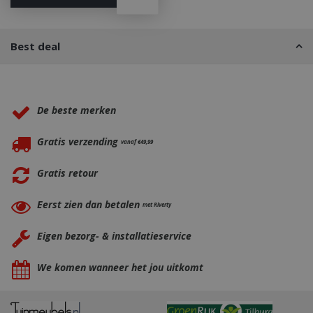
Best deal
_gid
1 dag
Google LLC
.bbqkopen.nl
Waarom BBQkopen.nl?
De beste merken
Gratis verzending
vanaf €49,99
Gratis retour
CookieScriptConsent
1 maan
CookieScript
dage
Eerst zien dan betalen
www.bbqkopen.nl
met Riverty
Eigen bezorg- & installatieservice
We komen wanneer het jou uitkomt