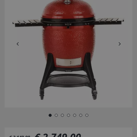
€
2.749
,
00
€
3.149
,
00