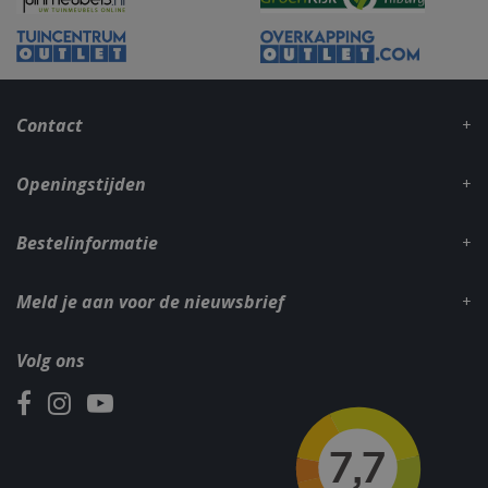
VISITOR_PRIVACY_METADATA
5 maand
YouTube
weke
.youtube.com
Contact
Openingstijden
Bestelinformatie
Meld je aan voor de nieuwsbrief
Volg ons
Naam
Aanbieder
/
Aanbieder
/
Domein
Verva
Naam
Vervaldatum
Omschrijvin
Domein