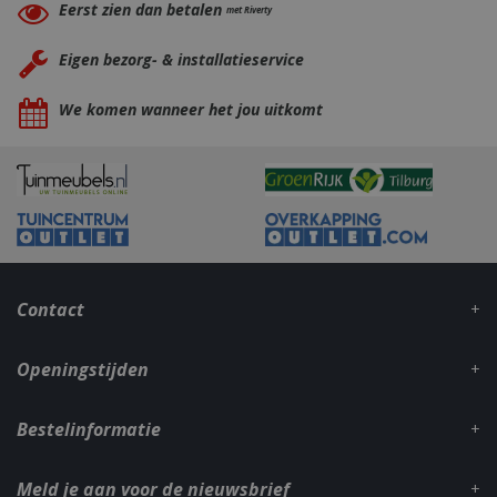
Eerst zien dan betalen
met Riverty
Eigen bezorg- & installatieservice
We komen wanneer het jou uitkomt
_gid
1 dag
Google LLC
.bbqkopen.nl
Contact
Openingstijden
CookieScriptConsent
1 maan
CookieScript
dage
www.bbqkopen.nl
Bestelinformatie
Meld je aan voor de nieuwsbrief