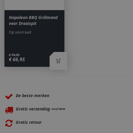
second
.db.sleak.chat
Napoleon BBQ Grillmand
voor Draaispit
Op voorraad
_ga
1 jaar
Google LLC
maan
.bbqkopen.nl
€
74
,
95
€
66
,
95
Waarom BBQkopen.nl?
De beste merken
Gratis verzending
vanaf €49,99
Gratis retour