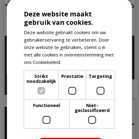
Deze website maakt
gebruik van cookies.
Deze website gebruikt cookies om uw
gebruikerservaring te verbeteren. Door
JOEtisserie® Classic -
Rotisserie barilo&fratello
onze website te gebruiken, stemt u in
120V with EU plug
Op voorraad
met alle cookies in overeenstemming met
Let op: bijna uitverkocht!
ons Cookiebeleid.
Lees verder
Strikt
Prestatie
Targeting
noodzakelijk
€
89
,
95
€
269
,
99
€
79
,
95
Functioneel
Niet-
geclassificeerd