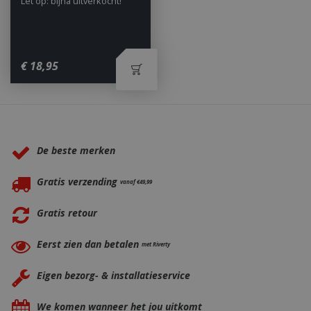
Let op: bijna uitverkocht!
€
18
,
95
Waarom BBQkopen.nl?
De beste merken
Gratis verzending
vanaf €49,99
Gratis retour
_gid
1 dag
Google LLC
.bbqkopen.nl
Eerst zien dan betalen
met Riverty
Eigen bezorg- & installatieservice
We komen wanneer het jou uitkomt