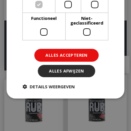
Functioneel
Niet-
geclassificeerd
Rub multipack
Garlic & Herb Shaker
270g
Op voorraad
Op voorraad
ALLES ACCEPTEREN
€
19
,
99
€
6
,
99
ALLES AFWIJZEN
DETAILS WEERGEVEN
Strikt noodzakelijk
Prestatie
Targeting
Functioneel
Niet-geclassificeerd