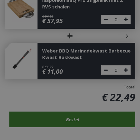
Napoleon BBQ Pro Snijplank met 2
RVS schalen
€
64
,
95
€
57
,
95
+
Weber BBQ Marinadekwast Barbecue
Kwast Bakkwast
€
11
,
99
€
11
,
00
Totaal
€
22
,
49