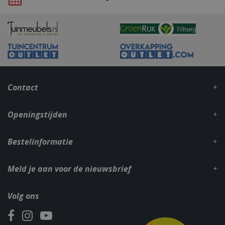
CookieScriptConsent
1 maan
CookieScript
dage
www.bbqkopen.nl
Contact
Openingstijden
Bestelinformatie
VISITOR_PRIVACY_METADATA
5 maand
YouTube
weke
.youtube.com
Meld je aan voor de nieuwsbrief
Volg ons