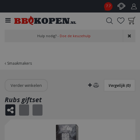
G
7.7
a
n
a
a
Product toegevoegd
r
Hulp nodig? -
Doe de keuzehulp
aan wensenlijst
c
o
n
t
Smaakmakers
e
n
t
Verder winkelen
Vergelijk (0)
Rubs giftset