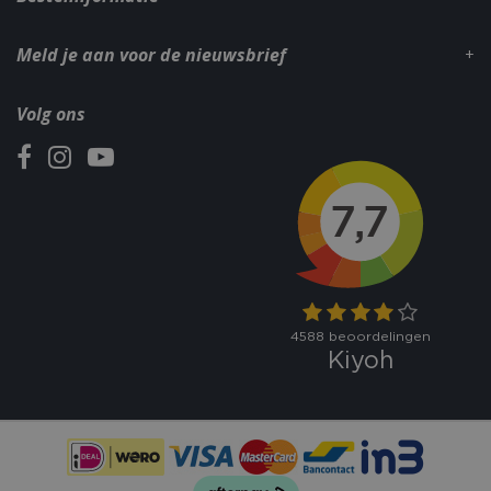
Meld je aan voor de nieuwsbrief
Volg ons
VISITOR_PRIVACY_METADATA
5 maand
YouTube
weke
.youtube.com