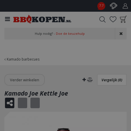
G
7.7
a
n
a
a
Product toegevoegd
r
Hulp nodig? -
Doe de keuzehulp
aan wensenlijst
c
o
n
t
Kamado barbecues
e
n
t
Verder winkelen
Vergelijk (0)
Kamado Joe Kettle Joe