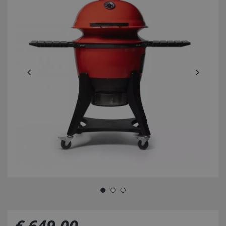
€
649
,
00