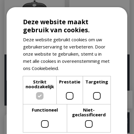
Deze website maakt
gebruik van cookies.
Deze website gebruikt cookies om uw
gebruikerservaring te verbeteren. Door
onze website te gebruiken, stemt u in
met alle cookies in overeenstemming met
Weber Summit kamado
Kamado Joe Classic II 2
e6
ons Cookiebeleid.
Lees verder
Op voorraad
Let op: bijna uitverkocht!
Strikt
Prestatie
Targeting
noodzakelijk
€
1.499
,
00
€
1.679
,
00
€
1.199
,
00
€
1.379
,
00
Functioneel
Niet-
geclassificeerd