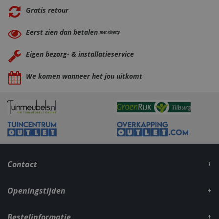
Gratis retour
Eerst zien dan betalen
met Riverty
Eigen bezorg- & installatieservice
We komen wanneer het jou uitkomt
_gid
1 dag
Google LLC
.bbqkopen.nl
Contact
CookieScriptConsent
1 maan
Openingstijden
CookieScript
dage
www.bbqkopen.nl
Bestelinformatie