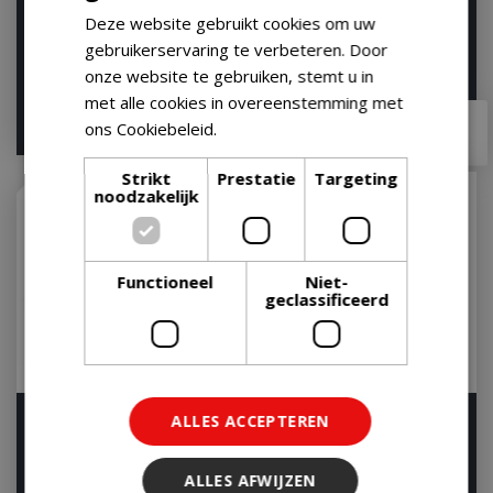
Deze website gebruikt cookies om uw
Op voorraad
Op voorraad
gebruikerservaring te verbeteren. Door
onze website te gebruiken, stemt u in
met alle cookies in overeenstemming met
€
49
,
99
€
66
,
95
€
48
,
95
ons Cookiebeleid.
Lees verder
Strikt
Prestatie
Targeting
noodzakelijk
Functioneel
Niet-
geclassificeerd
Napoleon BBQ
Weber Toolset Plancha
ALLES ACCEPTEREN
Reinigingset 3-delig
Op voorraad
Cleaning Toolset
ALLES AFWIJZEN