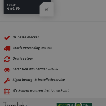
€
89
,
99
€
84
,
95
_ga
1 jaar
Google LLC
maan
.bbqkopen.nl
Waarom BBQkopen.nl?
De beste merken
Gratis verzending
vanaf €49,99
Gratis retour
Eerst zien dan betalen
met Riverty
Eigen bezorg- & installatieservice
We komen wanneer het jou uitkomt