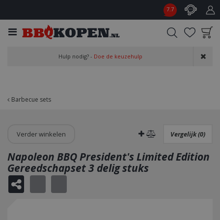
G
7.7
a
n
a
a
Product toegevoegd
r
Hulp nodig? -
Doe de keuzehulp
aan wensenlijst
c
o
n
t
Barbecue sets
e
n
t
Verder winkelen
Vergelijk (0)
Napoleon BBQ President's Limited Edition
Gereedschapset 3 delig stuks