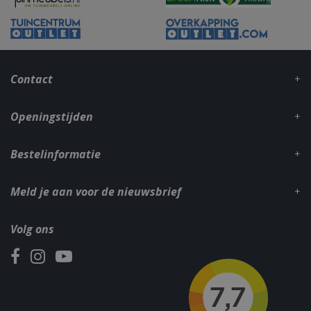
_gid
1 dag
Google LLC
.bbqkopen.nl
Contact
Openingstijden
Bestelinformatie
Meld je aan voor de nieuwsbrief
CookieScriptConsent
1 maan
CookieScript
dage
www.bbqkopen.nl
Volg ons