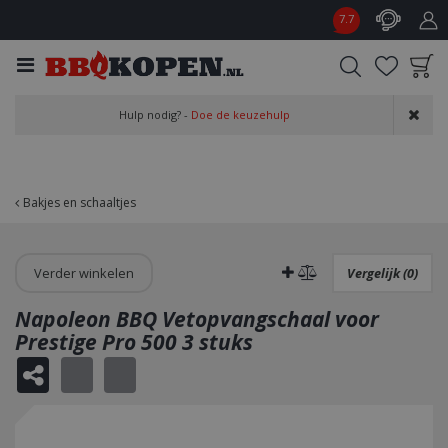
G
7.7
a
n
a
a
Product toegevoegd
r
Hulp nodig? -
Doe de keuzehulp
aan wensenlijst
c
o
n
t
Bakjes en schaaltjes
e
n
t
Verder winkelen
Vergelijk (0)
Napoleon BBQ Vetopvangschaal voor
Prestige Pro 500 3 stuks