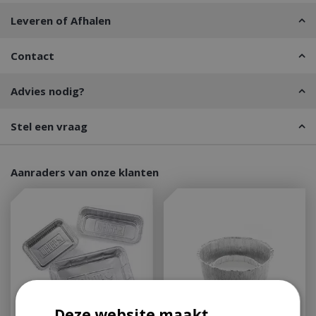
Leveren of Afhalen
Contact
Advies nodig?
Stel een vraag
Aanraders van onze klanten
Deze website maakt