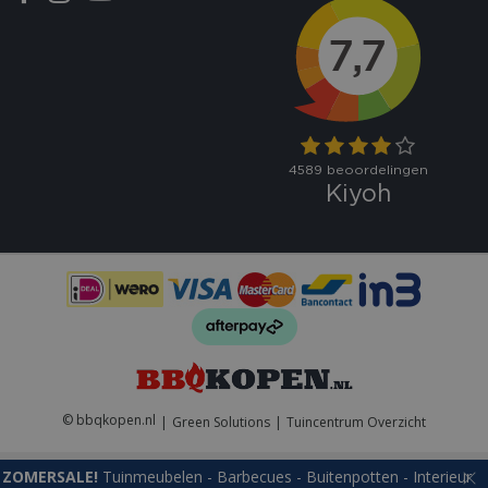
VISITOR_PRIVACY_METADATA
5 maand
YouTube
weke
.youtube.com
© bbqkopen.nl
Green Solutions
Tuincentrum Overzicht
ZOMERSALE!
Tuinmeubelen - Barbecues - Buitenpotten - Interieur