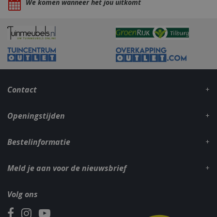
We komen wanneer het jou uitkomt
_gid
1 dag
Google LLC
.bbqkopen.nl
Contact
Openingstijden
Bestelinformatie
CookieScriptConsent
1 maan
CookieScript
dage
www.bbqkopen.nl
Meld je aan voor de nieuwsbrief
Volg ons