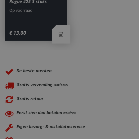
Rogue 425 3 stuks
Op voorraad
€
13
,
00
_ga
1 jaar
Google LLC
maan
.bbqkopen.nl
Waarom BBQkopen.nl?
De beste merken
Gratis verzending
vanaf €49,99
Gratis retour
Eerst zien dan betalen
met Riverty
Eigen bezorg- & installatieservice