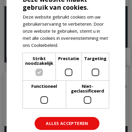
gebruik van cookies.
Weber Aluminium BBQ
Aluminium wegwerp kom
Deze website gebruikt cookies om uw
Lekbakjes Klein 10 stuks
(set)
gebruikerservaring te verbeteren. Door
Druip Bakje Dr…
Op voorraad
onze website te gebruiken, stemt u in
Op voorraad
met alle cookies in overeenstemming met
ons Cookiebeleid.
Lees verder
€
21
,
95
€
6
,
00
€
19
,
95
Strikt
Prestatie
Targeting
noodzakelijk
Functioneel
Niet-
geclassificeerd
ALLES ACCEPTEREN