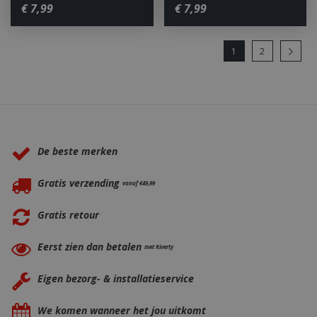
€
7
,
99
€
7
,
99
1
2
Waarom BBQkopen.nl?
De beste merken
Gratis verzending
vanaf €49,99
Gratis retour
Eerst zien dan betalen
met Riverty
Eigen bezorg- & installatieservice
We komen wanneer het jou uitkomt