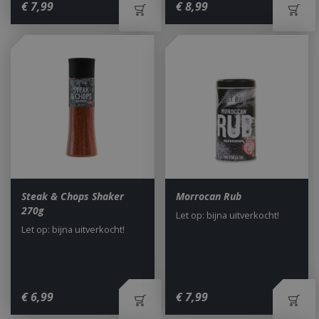
€
7
,
99
€
8
,
99
Steak & Chops Shaker
Morrocan Rub
270g
Let op: bijna uitverkocht!
Let op: bijna uitverkocht!
€
6
,
99
€
7
,
99