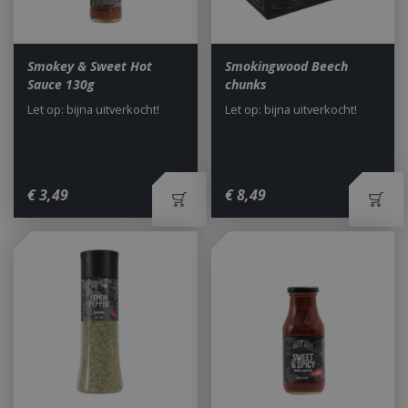
Smokey & Sweet Hot
Smokingwood Beech
Sauce 130g
chunks
Let op: bijna uitverkocht!
Let op: bijna uitverkocht!
€
3
,
49
€
8
,
49
_gid
1 dag
Google LLC
.bbqkopen.nl