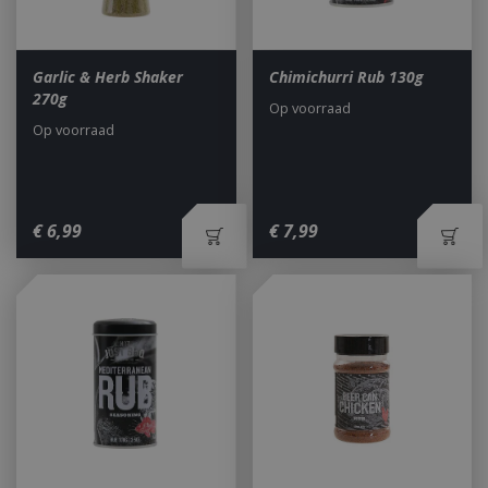
Garlic & Herb Shaker
Chimichurri Rub 130g
270g
Op voorraad
Op voorraad
€
6
,
99
€
7
,
99