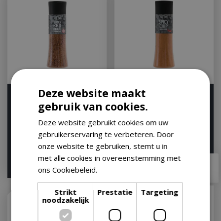
Deze website maakt
Smoky BBQ Braai Shaker
Spicy Chip Shaker 360g
gebruik van cookies.
265g
Let op: bijna uitverkocht!
Let op: bijna uitverkocht!
Deze website gebruikt cookies om uw
gebruikerservaring te verbeteren. Door
onze website te gebruiken, stemt u in
met alle cookies in overeenstemming met
€
6
,
49
€
6
,
99
ons Cookiebeleid.
Lees verder
Strikt
Prestatie
Targeting
noodzakelijk