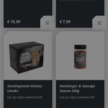
€
18
,
99
€
7
,
99
Smokingwood Hickory
Hamburger & Sausage
chunks
Season 200g
Let op: bijna uitverkocht!
Let op: bijna uitverkocht!