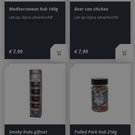
Mediterranean Rub 140g
Beer can chicken
Let op: bijna uitverkocht!
Let op: bijna uitverkocht!
€
7
,
99
€
7
,
99
Smoky Rubs giftset
Pulled Pork Rub 210g