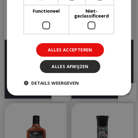
Functioneel
Niet-
geclassificeerd
Himalaya Salt Grinder
Sea Salt Grinder 185g
ALLES ACCEPTEREN
220g
Let op: bijna uitverkocht!
Let op: bijna uitverkocht!
ALLES AFWIJZEN
DETAILS WEERGEVEN
€
4
,
99
€
4
,
99
Strikt noodzakelijk
Prestatie
Targeting
Functioneel
Niet-geclassificeerd
Strikt noodzakelijke cookies maken de