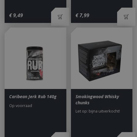
€
9
,
49
€
7
,
99
Caribean Jerk Rub 140g
Smokingwood Whisky
chunks
Op voorraad
Let op: bijna uitverkocht!