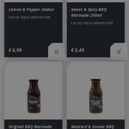
Lemon & Pepper shaker
Sweet & Spicy BBQ
Marinade 250ml
CookieScriptConsent
1 maan
CookieScript
Let op: bijna uitverkocht!
dage
www.bbqkopen.nl
Let op: bijna uitverkocht!
€
6
,
99
€
5
,
49
VISITOR_PRIVACY_METADATA
5 maand
YouTube
weke
.youtube.com
Original BBQ Marinade
Mustard & Smoke BBQ