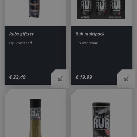
Rubs giftset
Rub multipack
Op voorraad
Op voorraad
€
22
,
49
€
19
,
99