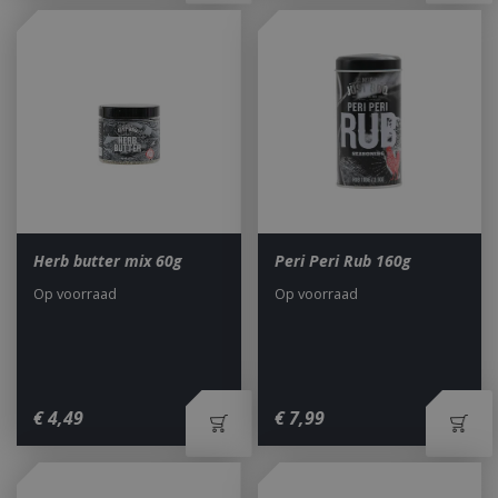
Herb butter mix 60g
Peri Peri Rub 160g
Op voorraad
Op voorraad
€
4
,
49
€
7
,
99