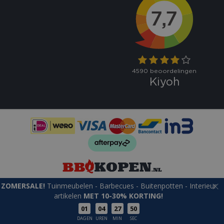
ZOMERSALE!
Tuinmeubelen - Barbecues - Buitenpotten - Interieur
© bbqkopen.nl
Green Solutions
Tuincentrum Overzicht
artikelen
MET 10-30% KORTING!
01
04
27
49
DAGEN
UREN
MIN
SEC