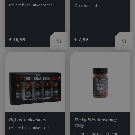
Let op: bijna uitverkocht!
Op voorraad
€
18
,
99
€
7
,
99
Giftset chilisauces
Sticky Ribs Seasoning
170g
Let op: bijna uitverkocht!
Let op: bijna uitverkocht!