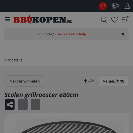
G
7.7
a
n
a
a
Product toegevoegd
r
Hulp nodig? -
Doe de keuzehulp
aan wensenlijst
c
o
n
t
Roosters
e
n
t
Verder winkelen
Vergelijk (0)
Stalen grillrooster ø80cm