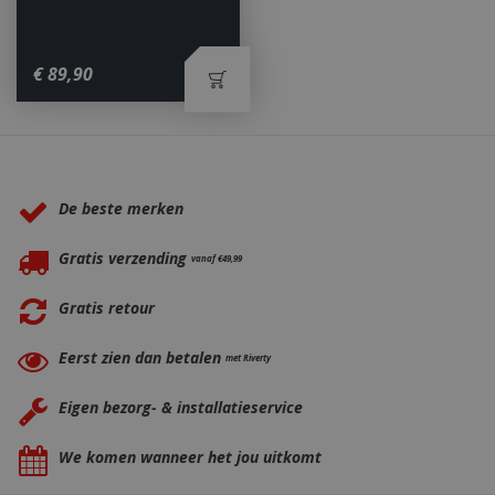
€
89
,
90
_ga
1 jaar
Google LLC
maan
.bbqkopen.nl
Waarom BBQkopen.nl?
De beste merken
Gratis verzending
vanaf €49,99
Gratis retour
Eerst zien dan betalen
met Riverty
Eigen bezorg- & installatieservice
We komen wanneer het jou uitkomt