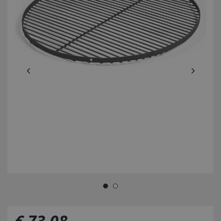
€
73
,
08