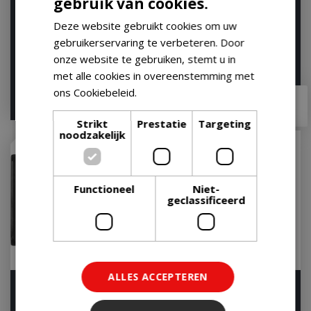
gebruik van cookies.
Weber GBS Sear Grate
Weber GBS Grillrooster
Gourmet BBQ System
57 Gourmet BBQ System
Deze website gebruikt cookies om uw
Rooster Rond
Rooster Rond
gebruikerservaring te verbeteren. Door
Let op: bijna uitverkocht!
Let op: bijna uitverkocht!
onze website te gebruiken, stemt u in
met alle cookies in overeenstemming met
ons Cookiebeleid.
Lees verder
€
64
,
99
€
70
,
99
€
52
,
95
€
58
,
95
Strikt
Prestatie
Targeting
noodzakelijk
Functioneel
Niet-
geclassificeerd
ALLES ACCEPTEREN
Napoleon Dubbelzijdige
Half Moon Cast Iron
Grillplaat voor Freestyle
Cooking Grate -Classic