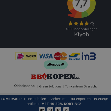
VISITOR_PRIVACY_METADATA
5 maand
YouTube
weke
.youtube.com
© bbqkopen.nl
Green Solutions
Tuincentrum Overzicht
ZOMERSALE!
Tuinmeubelen - Barbecues - Buitenpotten - Interieur
artikelen
MET 10-30% KORTING!
Naam
Aanbieder
/
Aanbieder
/
Domein
Verva
02
04
16
21
Naam
Vervaldatum
Omschrijvin