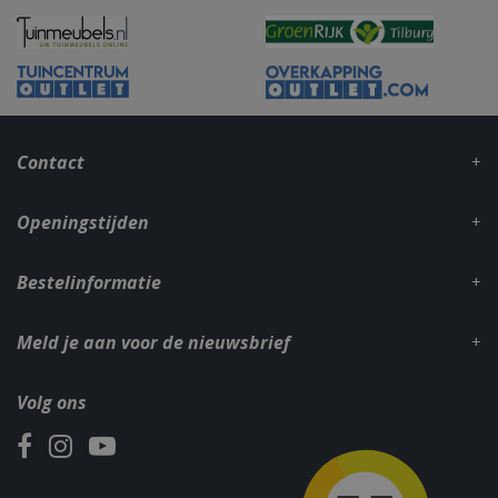
_gid
1 dag
Google LLC
.bbqkopen.nl
Contact
Openingstijden
Bestelinformatie
CookieScriptConsent
1 maan
CookieScript
Meld je aan voor de nieuwsbrief
dage
www.bbqkopen.nl
Volg ons