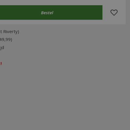
t Riverty)
49,99)
jd
!