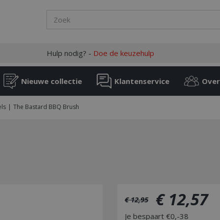
Hulp nodig? -
Doe de keuzehulp
Nieuwe collectie
Klantenservice
Over
ls
The Bastard BBQ Brush
€
12
,
57
€
12
,
95
Je bespaart €0,-38