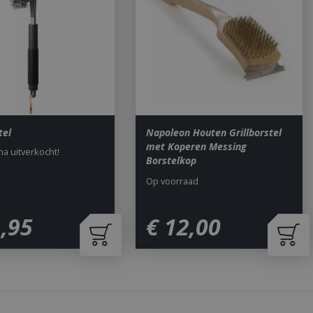
om onderscheid te
 Dit is gunstig
rapporten te
uik van hun
ted with Google
a significant update
sed analytics
o distinguish unique
tel
Napoleon Houten Grillborstel
y generated
met Koperen Messing
It is included in
jna uitverkocht!
Borstelkop
nd used to calculate
data for the sites
 is set to expire
Op voorraad
s customisable by
5
1
,
95
€
12
,
00
ted with Google
ears to be a new
no information is
ears to store and
h page visited.
door de Cookie-
ookievoorkeuren
. De cookie-banner
dzakelijk om