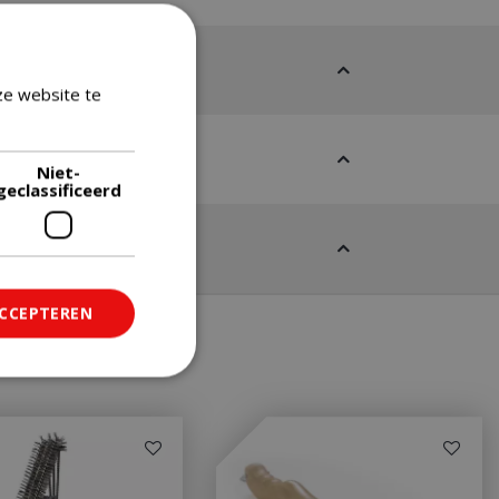
ze website te
Lees verder
Niet-
geclassificeerd
ACCEPTEREN
ficeerd
saanmelding en