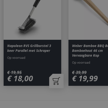
Naam
__cf_bm
_ga
Napoleon RVS Grillborstel 3
Weber Bamboe BBQ Bo
keer Parallel met Schraper
Bamboehout 46 cm
Vervangbare Kop
Op voorraad
Op voorraad
€
19
,
95
€
39
,
99
€
18
,
00
€
19
,
99
_gid
CookieScriptCons