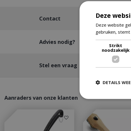
Deze websi
Contact
Deze website geb
gebruiken, stemt
Advies nodig?
Strikt
noodzakelijk
Stel een vraag
DETAILS WE
Aanraders van onze klanten
Strikt
Strikt noodzakelijke
accountbeheer. De w