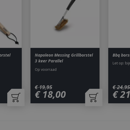
Aanbieder
/
Vervaldatum
Omschrijving
Domein
29 minuten 59
Deze cookie wordt gebruikt 
Cloudflare Inc.
seconden
maken tussen mensen en bots.
.db.sleak.chat
voor de website, om geldige 
kunnen maken over het gebr
website.
1 jaar 1
This cookie name is asssocia
Google LLC
maand
Universal Analytics - which is 
.bbqkopen.nl
to Google's more commonly u
service. This cookie is used t
rstel
Napoleon Messing Grillborstel
Bbq bors
users by assigning a randoml
3 keer Parallel
number as a client identifier. 
Let op: bi
each page request in a site a
Op voorraad
visitor, session and campaign 
analytics reports. By default it
after 2 years, although this i
website owners.
€
19
,
95
€
24
,
9
€
18
,
00
€
2
1 dag
This cookie name is asssocia
Google LLC
Universal Analytics. This app
.bbqkopen.nl
cookie and as of Spring 2017 
available from Google. It app
update a unique value for eac
ent
1 maand 2
Deze cookie wordt gebruikt 
CookieScript
dagen
Script.com-service om de c
www.bbqkopen.nl
van bezoekers te onthouden
van Cookie-Script.com is noo