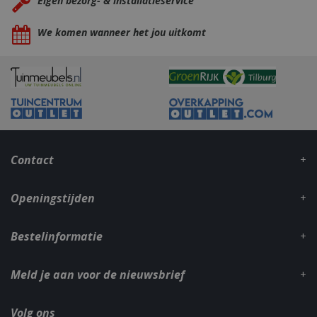
Eigen bezorg- & installatieservice
We komen wanneer het jou uitkomt
_gid
1 dag
Google LLC
.bbqkopen.nl
Contact
Openingstijden
Bestelinformatie
CookieScriptConsent
1 maan
CookieScript
dage
www.bbqkopen.nl
Meld je aan voor de nieuwsbrief
Volg ons