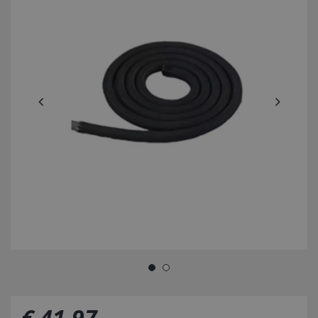
€
41
,
97