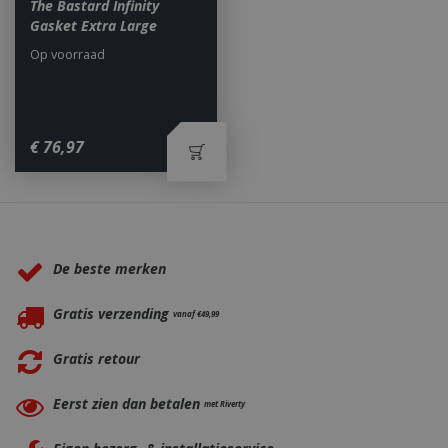
The Bastard Infinity
Gasket Extra Large
Op voorraad
_ga
1 jaar
Google LLC
€
76
,
97
maan
.bbqkopen.nl
Waarom BBQkopen.nl?
De beste merken
Gratis verzending
vanaf €49,99
Gratis retour
Eerst zien dan betalen
met Riverty