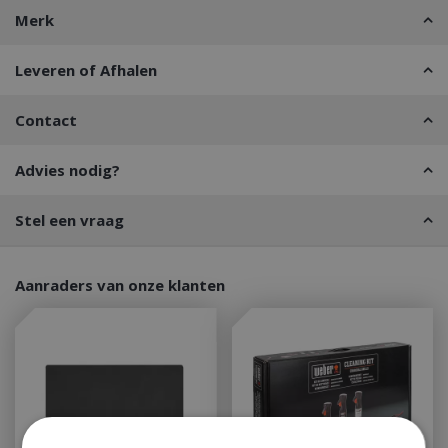
Merk
Leveren of Afhalen
Contact
Advies nodig?
Stel een vraag
Aanraders van onze klanten