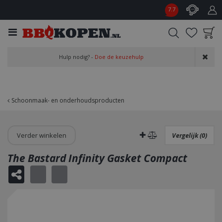
G
7.7
a
n
a
a
Product toegevoegd
r
Hulp nodig? -
Doe de keuzehulp
aan wensenlijst
c
o
n
t
Schoonmaak- en onderhoudsproducten
e
n
t
Verder winkelen
Vergelijk (0)
The Bastard Infinity Gasket Compact