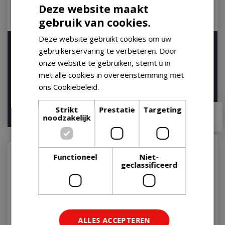
Deze website maakt
gebruik van cookies.
Deze website gebruikt cookies om uw
Weber Barbecuevloermat
Weber Reinigingsset
gebruikerservaring te verbeteren. Door
BBQ Barbecue Vloermat
Houtskool BBQ Reiniging
onze website te gebruiken, stemt u in
Floor Protecti…
Set Houtskoolba…
met alle cookies in overeenstemming met
Op voorraad
Op voorraad
ons Cookiebeleid.
Lees verder
€
36
,
99
€
49
,
99
Strikt
Prestatie
Targeting
€
30
,
95
€
47
,
95
noodzakelijk
Functioneel
Niet-
geclassificeerd
ALLES ACCEPTEREN