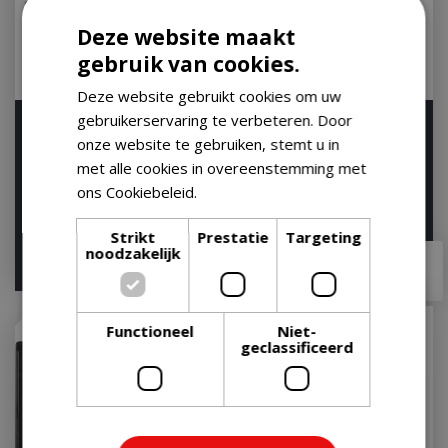
Deze website maakt
gebruik van cookies.
Deze website gebruikt cookies om uw
gebruikerservaring te verbeteren. Door
Weber GBS Sear Grate
Weber GBS Grillrooster
onze website te gebruiken, stemt u in
Gourmet BBQ System
57 Gourmet BBQ System
Rooster Rond
Rooster Rond
met alle cookies in overeenstemming met
ons Cookiebeleid.
Lees verder
Let op: bijna uitverkocht!
Let op: bijna uitverkocht!
Strikt
Prestatie
Targeting
noodzakelijk
€
64
,
99
€
70
,
99
€
52
,
95
€
58
,
95
Functioneel
Niet-
geclassificeerd