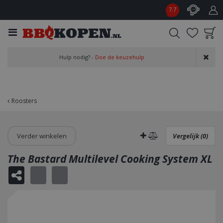
G
7.7
a
n
a
a
Product toegevoegd
r
Hulp nodig? -
Doe de keuzehulp
aan wensenlijst
c
o
n
t
Roosters
e
n
t
Verder winkelen
Vergelijk (0)
The Bastard Multilevel Cooking System XL