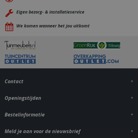
Eigen bezorg- & installatieservice
We komen wanneer het jou uitkomt
_gid
1 dag
Google LLC
.bbqkopen.nl
Contact
Openingstijden
CookieScriptConsent
1 maan
CookieScript
dage
www.bbqkopen.nl
Bestelinformatie
Meld je aan voor de nieuwsbrief