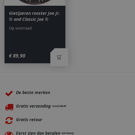
Gietijzeren rooster Joe Jr.
® and Classic Joe ®
Op voorraad
_ga
1 jaar
Google LLC
maan
.bbqkopen.nl
€
89
,
90
Waarom BBQkopen.nl?
De beste merken
Gratis verzending
vanaf €49,99
Gratis retour
Eerst zien dan betalen
met Riverty