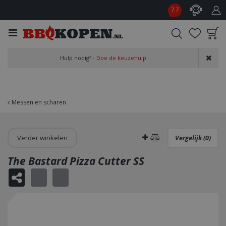
G
7.7
a
n
a
a
Product toegevoegd
r
Hulp nodig? -
Doe de keuzehulp
aan wensenlijst
c
o
n
t
Messen en scharen
e
n
t
Verder winkelen
Vergelijk (0)
The Bastard Pizza Cutter SS