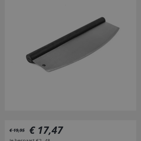
€
17
,
47
€
19
,
95
Je bespaart €2,-48