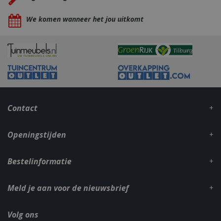
We komen wanneer het jou uitkomt
_gid
1 dag
Google LLC
.bbqkopen.nl
Contact
Openingstijden
Bestelinformatie
CookieScriptConsent
1 maan
CookieScript
dage
www.bbqkopen.nl
Meld je aan voor de nieuwsbrief
Volg ons