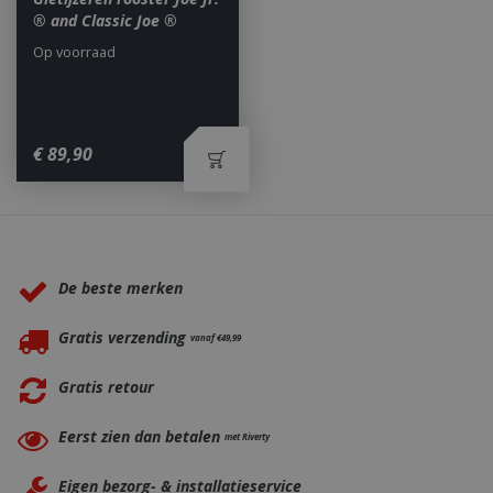
® and Classic Joe ®
Op voorraad
_ga
1 jaar
Google LLC
€
89
,
90
maan
.bbqkopen.nl
Waarom BBQkopen.nl?
De beste merken
Gratis verzending
vanaf €49,99
Gratis retour
Eerst zien dan betalen
met Riverty
Eigen bezorg- & installatieservice