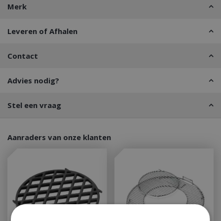
Merk
Leveren of Afhalen
Contact
Advies nodig?
Stel een vraag
Aanraders van onze klanten