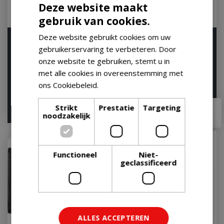
Deze website maakt
gebruik van cookies.
Deze website gebruikt cookies om uw
Weber GBS Sear Grate
Weber GBS Grillrooster
gebruikerservaring te verbeteren. Door
Gourmet BBQ System
57 Gourmet BBQ System
Rooster Rond
Rooster Rond
onze website te gebruiken, stemt u in
met alle cookies in overeenstemming met
Let op: bijna uitverkocht!
Let op: bijna uitverkocht!
ons Cookiebeleid.
Lees verder
€
64
,
99
€
70
,
99
Strikt
Prestatie
Targeting
€
52
,
95
€
58
,
95
noodzakelijk
Functioneel
Niet-
geclassificeerd
ALLES ACCEPTEREN