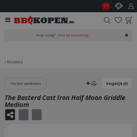
G
7.7
a
n
a
a
Product toegevoegd
r
Hulp nodig? -
Doe de keuzehulp
aan wensenlijst
c
o
n
t
Roosters
e
n
t
Verder winkelen
Vergelijk (0)
The Basterd Cast Iron Half Moon Griddle
Medium